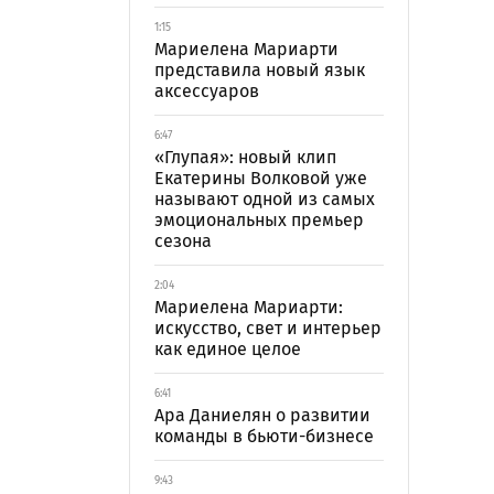
1:15
Мариелена Мариарти
представила новый язык
аксессуаров
6:47
«Глупая»: новый клип
Екатерины Волковой уже
называют одной из самых
эмоциональных премьер
сезона
2:04
Мариелена Мариарти:
искусство, свет и интерьер
как единое целое
6:41
Ара Даниелян о развитии
команды в бьюти-бизнесе
9:43