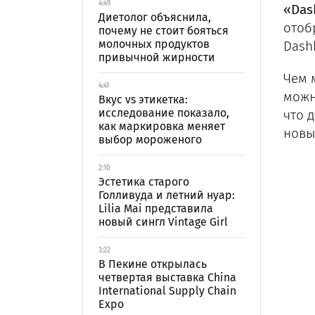
4:49
«Das
Диетолог объяснила,
отоб
почему не стоит бояться
молочных продуктов
Dash
привычной жирности
Чем 
4:41
можн
Вкус vs этикетка:
исследование показало,
что 
как маркировка меняет
новы
выбор мороженого
2:10
Эстетика старого
Голливуда и летний нуар:
Lilia Mai представила
новый сингл Vintage Girl
3:22
В Пекине открылась
четвертая выставка China
International Supply Chain
Expo