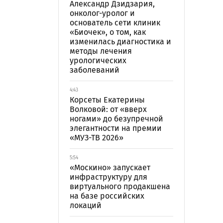
Александр Дзидзария,
онколог-уролог и
основатель сети клиник
«Биочек», о том, как
изменилась диагностика и
методы лечения
урологических
заболеваний
4:43
Корсеты Екатерины
Волковой: от «вверх
ногами» до безупречной
элегантности на премии
«МУЗ-ТВ 2026»
5:54
«Москино» запускает
инфраструктуру для
виртуального продакшена
на базе российских
локаций