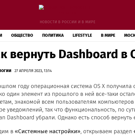
НОВОСТИ В РОССИИ И В МИРЕ
И
ОБЩЕСТВО
ПОЛИТИКА
LIFESTYLE
В МИРЕ
МОС
к вернуть Dashboard в O
ЛОГИИ
27 АПРЕЛЯ 2023, 13:14
ошлом году операционная система OS X получила 
ко один элемент из прошлого в ней все-таки осталс
етам, знакомой всем пользователям компьютеров 
ре уведомлений, так что функциональность, по сути
an Dashboard убрали. Однако есть способ вернуть е
дим в
«Системные настройки»
, открываем раздел