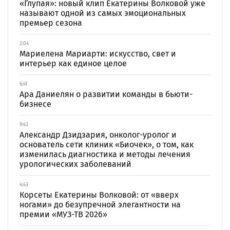
«Глупая»: новый клип Екатерины Волковой уже
называют одной из самых эмоциональных
премьер сезона
2:04
Мариелена Мариарти: искусство, свет и
интерьер как единое целое
6:41
Ара Даниелян о развитии команды в бьюти-
бизнесе
9:43
Александр Дзидзария, онколог-уролог и
основатель сети клиник «Биочек», о том, как
изменилась диагностика и методы лечения
урологических заболеваний
4:43
Корсеты Екатерины Волковой: от «вверх
ногами» до безупречной элегантности на
премии «МУЗ-ТВ 2026»