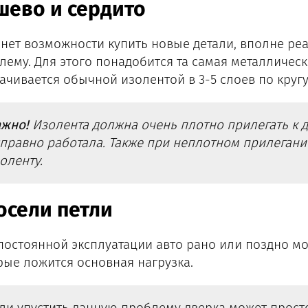
шево и сердито
 нет возможности купить новые детали, вполне ре
лему. Для этого понадобится та самая металлическ
ачивается обычной изолентой в 3-5 слоев по кругу.
ажно!
Изолента должна очень плотно прилегать к д
правно работала. Также при неплотном прилегани
оленту.
осели петли
постоянной эксплуатации авто рано или поздно мо
рые ложится основная нагрузка.
ли упустить данную проблему дверка может просто