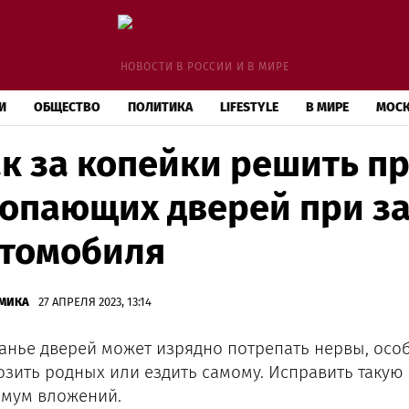
НОВОСТИ В РОССИИ И В МИРЕ
И
ОБЩЕСТВО
ПОЛИТИКА
LIFESTYLE
В МИРЕ
МОС
к за копейки решить п
опающих дверей при з
томобиля
МИКА
27 АПРЕЛЯ 2023, 13:14
анье дверей может изрядно потрепать нервы, особ
озить родных или ездить самому. Исправить такую
мум вложений.