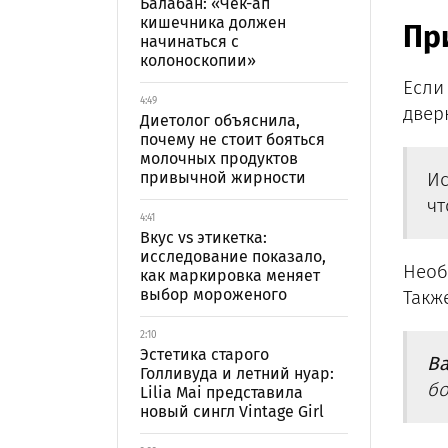
Балабан: «Чек-ап
кишечника должен
Пр
начинаться с
колоноскопии»
Если
4:49
двер
Диетолог объяснила,
почему не стоит бояться
молочных продуктов
привычной жирности
Ис
чт
4:41
Вкус vs этикетка:
исследование показало,
Необ
как маркировка меняет
выбор мороженого
Такж
2:10
Эстетика старого
Ва
Голливуда и летний нуар:
бо
Lilia Mai представила
новый сингл Vintage Girl