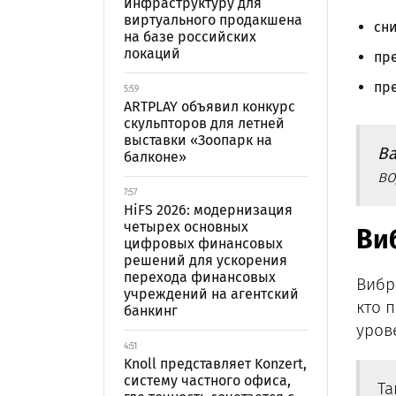
инфраструктуру для
виртуального продакшена
сни
на базе российских
локаций
пр
пр
5:59
ARTPLAY объявил конкурс
скульпторов для летней
выставки «Зоопарк на
Ва
балконе»
во
7:57
HiFS 2026: модернизация
четырех основных
Ви
цифровых финансовых
решений для ускорения
перехода финансовых
Вибр
учреждений на агентский
кто 
банкинг
уров
4:51
Knoll представляет Konzert,
систему частного офиса,
Та