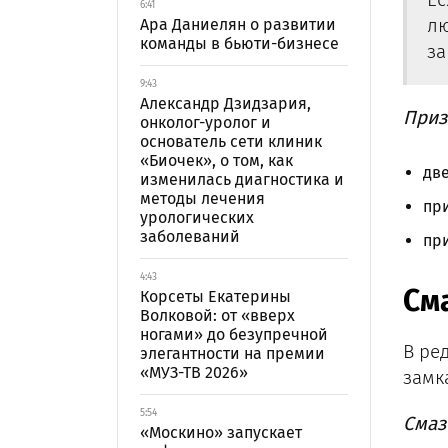
6:41
лю
Ара Даниелян о развитии
команды в бьюти-бизнесе
за
9:43
Александр Дзидзария,
Приз
онколог-уролог и
основатель сети клиник
«Биочек», о том, как
две
изменилась диагностика и
методы лечения
при
урологических
заболеваний
при
4:43
См
Корсеты Екатерины
Волковой: от «вверх
ногами» до безупречной
В ре
элегантности на премии
«МУЗ-ТВ 2026»
замк
5:54
Смаз
«Москино» запускает