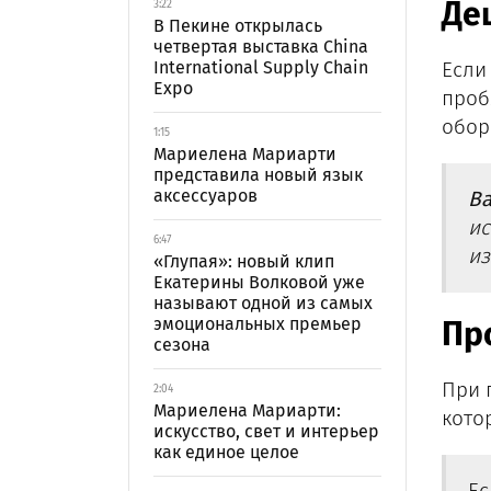
Де
3:22
В Пекине открылась
четвертая выставка China
International Supply Chain
Если
Expo
проб
обор
1:15
Мариелена Мариарти
представила новый язык
аксессуаров
В
ис
6:47
из
«Глупая»: новый клип
Екатерины Волковой уже
называют одной из самых
эмоциональных премьер
Пр
сезона
При 
2:04
Мариелена Мариарти:
кото
искусство, свет и интерьер
как единое целое
Ес