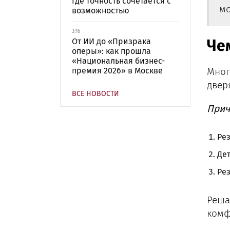
где точность сочетается с
мо
возможностью
3:16
От ИИ до «Призрака
Че
оперы»: как прошла
«Национальная бизнес-
премия 2026» в Москве
Мног
двер
ВСЕ НОВОСТИ
Прич
Рез
Дет
Рез
Реша
комф