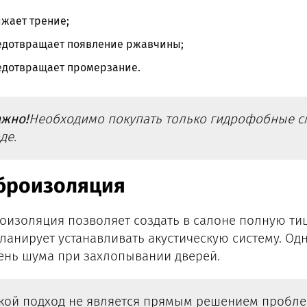
жает трение;
едотвращает появление ржавчины;
едотвращает промерзание.
жно!
Необходимо покупать только гидрофобные см
де.
броизоляция
оизоляция позволяет создать в салоне полную тиш
планирует устанавливать акустическую систему. Од
ень шума при захлопывании дверей.
кой подход не является прямым решением проблем