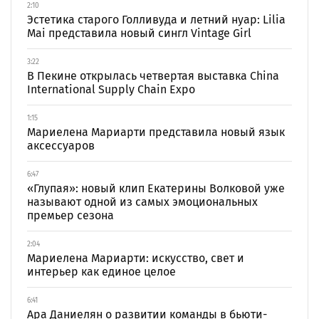
2:10
Эстетика старого Голливуда и летний нуар: Lilia
Mai представила новый сингл Vintage Girl
3:22
В Пекине открылась четвертая выставка China
International Supply Chain Expo
1:15
Мариелена Мариарти представила новый язык
аксессуаров
6:47
«Глупая»: новый клип Екатерины Волковой уже
называют одной из самых эмоциональных
премьер сезона
2:04
Мариелена Мариарти: искусство, свет и
интерьер как единое целое
6:41
Ара Даниелян о развитии команды в бьюти-