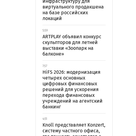
инфраструктуру для
виртуального продакшена
на базе российских
локаций
5:59
ARTPLAY объявил конкурс
скульпторов для летней
выставки «Зоопарк на
балконе»
7:57
HiFS 2026: модернизация
четырех основных
цифровых финансовых
решений для ускорения
перехода финансовых
учреждений на агентский
банкинг
4:51
Knoll представляет Konzert,
систему частного офиса,