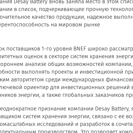
ания Desay Battery вновь заняла место в этом спис
ании в список, подчеркивающее прочную технологи
ючительное качество продукции, надежное выпол
урентоспособность на мировом рынке
ок поставщиков 1-го уровня BNEF широко рассматр
ритетных оценок в секторе систем хранения энерг
тороннем анализе общих возможностей компании, 
обности выполнять проекты и инвестиционной при
ким авторитетом среди международных финансовы
ключевой ориентир для инвестиционных решений 
чников энергии, а также глобальных заказчиков пр
неоднократное признание компании Desay Battery
авщиком систем хранения энергии, связано с ее в
омасштабных исследований и разработок в сочет
ллектуальным производством. Это позволяет комп