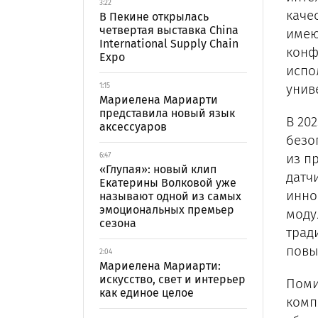
3:22
каче
В Пекине открылась
четвертая выставка China
имею
International Supply Chain
конф
Expo
испо
унив
1:15
Мариелена Мариарти
представила новый язык
В 20
аксессуаров
безо
из п
6:47
«Глупая»: новый клип
датч
Екатерины Волковой уже
инно
называют одной из самых
эмоциональных премьер
моду
сезона
трад
повы
2:04
Мариелена Мариарти:
искусство, свет и интерьер
Поми
как единое целое
комп