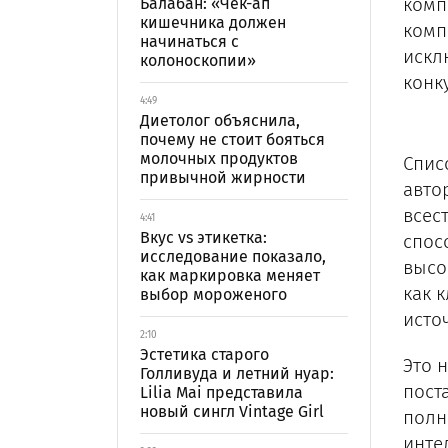
комп
Балабан: «Чек-ап
кишечника должен
комп
начинаться с
искл
колоноскопии»
конк
4:49
Диетолог объяснила,
почему не стоит бояться
молочных продуктов
Спис
привычной жирности
авто
всес
4:41
Вкус vs этикетка:
спос
исследование показало,
высо
как маркировка меняет
как 
выбор мороженого
исто
2:10
Эстетика старого
Это 
Голливуда и летний нуар:
пост
Lilia Mai представила
новый сингл Vintage Girl
полн
инте