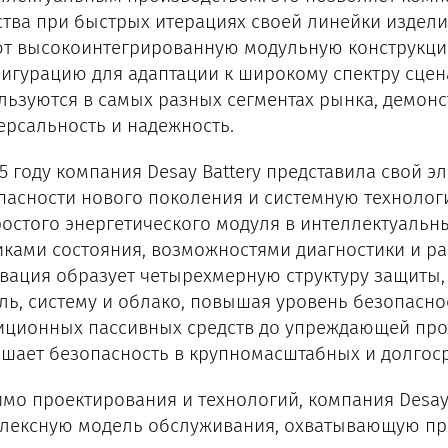
ства при быстрых итерациях своей линейки издели
т высокоинтегрированную модульную конструкц
игурацию для адаптации к широкому спектру сцен
льзуются в самых разных сегментах рынка, демон
ерсальность и надежность.
25 году компания Desay Battery представила свой э
пасности нового поколения и системную техноло
ростого энергетического модуля в интеллектуаль
иками состояния, возможностями диагностики и ра
вация образует четырехмерную структуру защиты,
ль, систему и облако, повышая уровень безопасно
иционных пассивных средств до упреждающей про
шает безопасность в крупномасштабных и долгоср
мо проектирования и технологий, компания Desay 
лексную модель обслуживания, охватывающую про