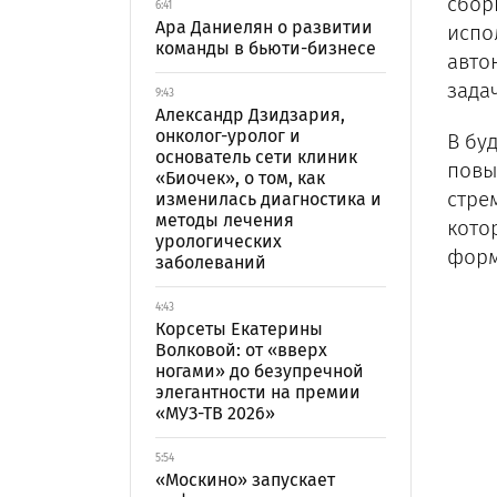
сбор
6:41
Ара Даниелян о развитии
испо
команды в бьюти-бизнесе
авто
зада
9:43
Александр Дзидзария,
онколог-уролог и
В бу
основатель сети клиник
повы
«Биочек», о том, как
стре
изменилась диагностика и
методы лечения
кото
урологических
форм
заболеваний
4:43
Корсеты Екатерины
Волковой: от «вверх
ногами» до безупречной
элегантности на премии
«МУЗ-ТВ 2026»
5:54
«Москино» запускает