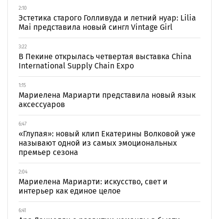
2:10
Эстетика старого Голливуда и летний нуар: Lilia
Mai представила новый сингл Vintage Girl
3:22
В Пекине открылась четвертая выставка China
International Supply Chain Expo
1:15
Мариелена Мариарти представила новый язык
аксессуаров
6:47
«Глупая»: новый клип Екатерины Волковой уже
называют одной из самых эмоциональных
премьер сезона
2:04
Мариелена Мариарти: искусство, свет и
интерьер как единое целое
6:41