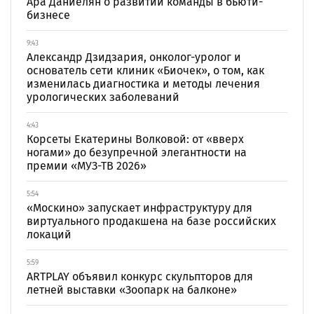
Ара Даниелян о развитии команды в бьюти-
бизнесе
9:43
Александр Дзидзария, онколог-уролог и
основатель сети клиник «Биочек», о том, как
изменилась диагностика и методы лечения
урологических заболеваний
4:43
Корсеты Екатерины Волковой: от «вверх
ногами» до безупречной элегантности на
премии «МУЗ-ТВ 2026»
5:54
«Москино» запускает инфраструктуру для
виртуального продакшена на базе российских
локаций
5:59
ARTPLAY объявил конкурс скульпторов для
летней выставки «Зоопарк на балконе»