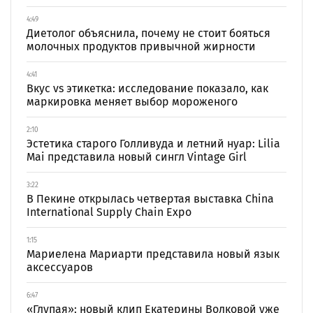
4:49
Диетолог объяснила, почему не стоит бояться
молочных продуктов привычной жирности
4:41
Вкус vs этикетка: исследование показало, как
маркировка меняет выбор мороженого
2:10
Эстетика старого Голливуда и летний нуар: Lilia
Mai представила новый сингл Vintage Girl
3:22
В Пекине открылась четвертая выставка China
International Supply Chain Expo
1:15
Мариелена Мариарти представила новый язык
аксессуаров
6:47
«Глупая»: новый клип Екатерины Волковой уже