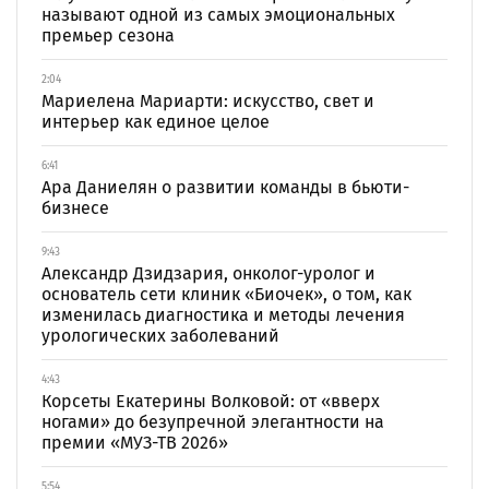
называют одной из самых эмоциональных
премьер сезона
2:04
Мариелена Мариарти: искусство, свет и
интерьер как единое целое
6:41
Ара Даниелян о развитии команды в бьюти-
бизнесе
9:43
Александр Дзидзария, онколог-уролог и
основатель сети клиник «Биочек», о том, как
изменилась диагностика и методы лечения
урологических заболеваний
4:43
Корсеты Екатерины Волковой: от «вверх
ногами» до безупречной элегантности на
премии «МУЗ-ТВ 2026»
5:54