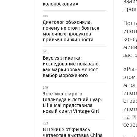
взаи
колоноскопии»
прое
4:49
Диетолог объяснила,
Поль
почему не стоит бояться
ипот
молочных продуктов
конс
привычной жирности
мини
4:41
заст
Вкус vs этикетка:
исследование показало,
«Рын
как маркировка меняет
выбор мороженого
этом
мног
2:10
ипот
Эстетика старого
Голливуда и летний нуар:
отра
Lilia Mai представила
ипот
новый сингл Vintage Girl
на г
серв
3:22
В Пекине открылась
четвертая выставка China