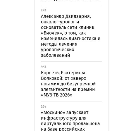
9:43
Александр Дзидзария,
онколог-уролог и
основатель сети клиник
«Биочек», о том, как
изменилась диагностика и
методы лечения
урологических
заболеваний
4:43
Корсеты Екатерины
Волковой: от «вверх
ногами» до безупречной
элегантности на премии
«МУЗ-ТВ 2026»
5:54
«Москино» запускает
инфраструктуру для
виртуального продакшена
на базе российских