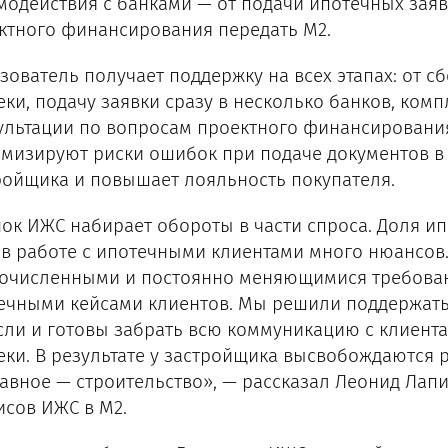
модействия с банками — от подачи ипотечных заяв
ктного финансирования передать М2.
зователь получает поддержку на всех этапах: от с
еки, подачу заявки сразу в несколько банков, ком
ультации по вопросам проектного финансирования
мизируют риски ошибок при подаче документов в 
ройщика и повышает лояльность покупателя.
ок ИЖС набирает обороты в части спроса. Доля ипо
 в работе с ипотечными клиентами много нюансов.
очисленными и постоянно меняющимися требован
ечными кейсами клиентов. Мы решили поддержат
сли и готовы забрать всю коммуникацию с клиент
еки. В результате у застройщика высвобождаются 
лавное — строительство», — рассказал Леонид Лап
исов ИЖС в М2.