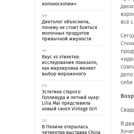
колоноскопии»
двои
взро
4:49
всё 
Диетолог объяснила,
почему не стоит бояться
молочных продуктов
Сего
привычной жирности
Спок
прод
4:41
Вкус vs этикетка:
«иде
исследование показало,
совп
как маркировка меняет
выбор мороженого
дело
себе
2:10
Эстетика старого
Возр
Голливуда и летний нуар:
Lilia Mai представила
новый сингл Vintage Girl
Свад
3:22
В дв
В Пекине открылась
Хоче
четвертая выставка China