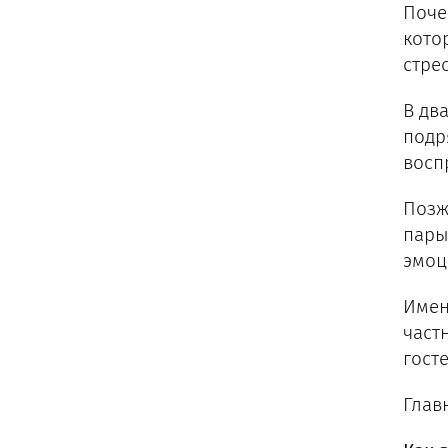
Поче
кото
стрес
В дв
подр
восп
Позж
пары
эмоц
Имен
част
госте
Глав