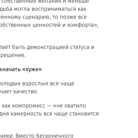
т собственные желания и меньше
дьба могла восприниматься как
лённому сценарию, то позже всё
обственных ценностей и комфорта»,
таёт быть демонстрацией статуса и
 решение.
значать «хуже»
Молодые взрослые всё чаще
чает качество.
 как компромисс — «не хватило
дня камерность всё чаще становится
зкими. Вместо бесконечного