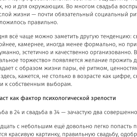
х, но и для окружающих. Во многом свадьба восп
слой жизни — почти обязательный социальный рит
сложилось правильно.
дня всё чаще можно заметить другую тенденцию: с
ойнее, камернее, иногда менее формально, но при
уманно, эстетично и качественно организованно. 
альное торжество» появляется желание прожить д
адает с образом жизни пары, её ритмом, ценностя
 здесь, кажется, не столько в возрасте как цифре,
 и к собственным выборам.
аст как фактор психологической зрелости
ьба в 24 и свадьба в 34 — зачастую два совершенн
адцать с небольшим ещё довольно легко попасть п
тся красивую картинку, правильную свадьбу, одобр