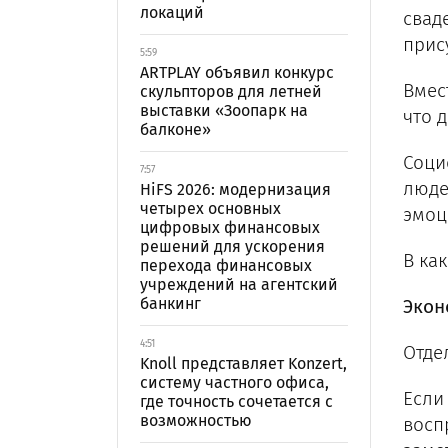
локаций
свад
прис
5:59
ARTPLAY объявил конкурс
Вмес
скульпторов для летней
выставки «Зоопарк на
что 
балконе»
Соци
7:57
люде
HiFS 2026: модернизация
четырех основных
эмоц
цифровых финансовых
решений для ускорения
В ка
перехода финансовых
учреждений на агентский
банкинг
Экон
4:51
Отде
Knoll представляет Konzert,
систему частного офиса,
Если
где точность сочетается с
возможностью
восп