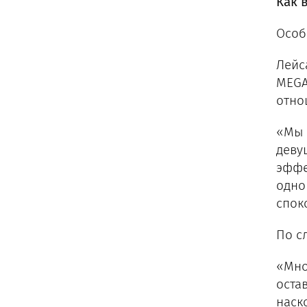
Как 
Особ
Лейс
MEGA
отно
«Мы 
деву
эффе
одно
спок
По с
«Мно
оста
наск