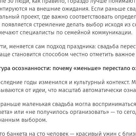
ле 30 люди, как правило, гораздо лучше понимаю
нтируются на внешние ожидания. Если раньше сва
альный проект, где важно соответствовать опреде
 появляется стремление делать выбор исходя из с
мечают специалисты по семейной коммуникации.
ути, меняется сам подход праздника: свадьба перес
чаще становится способом честно отметить важное
тура осознанности: почему «меньше» перестало о
оследние годы изменился и культурный контекст. 
зываются от идеи, что масштаб автоматически озна
 раньше маленькая свадьба могла восприниматься
ета» или «не получилось организовать» — то сего
нанным выбором.
то банкета на сто человек — красивый ужин с бли