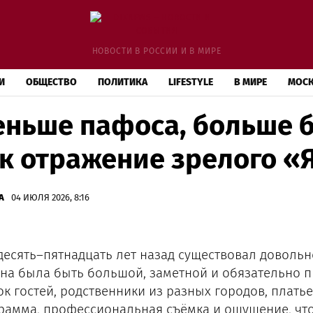
НОВОСТИ В РОССИИ И В МИРЕ
И
ОБЩЕСТВО
ПОЛИТИКА
LIFESTYLE
В МИРЕ
МОС
ньше пафоса, больше б
к отражение зрелого «
А
04 ИЮЛЯ 2026, 8:16
десять–пятнадцать лет назад существовал довольн
на была быть большой, заметной и обязательно п
ок гостей, родственники из разных городов, плать
рамма, профессиональная съёмка и ощущение, что 