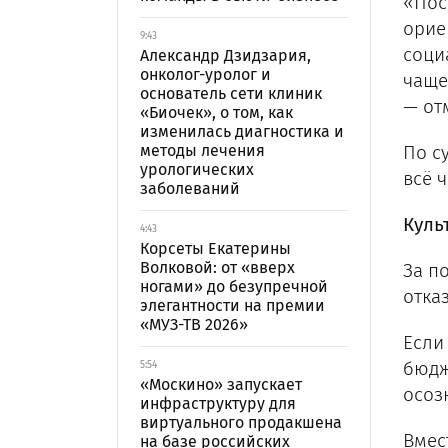
«Пос
орие
9:43
соци
Александр Дзидзария,
онколог-уролог и
чаще
основатель сети клиник
— от
«Биочек», о том, как
изменилась диагностика и
методы лечения
По с
урологических
всё 
заболеваний
Куль
4:43
Корсеты Екатерины
Волковой: от «вверх
За п
ногами» до безупречной
отка
элегантности на премии
«МУЗ-ТВ 2026»
Если
бюдж
5:54
«Москино» запускает
осоз
инфраструктуру для
виртуального продакшена
Вмес
на базе российских