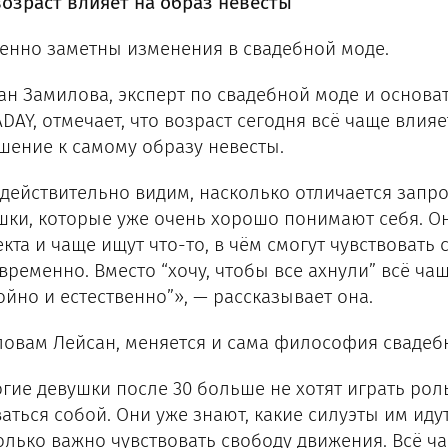
возраст влияет на образ невесты
енно заметны изменения в свадебной моде.
ан Замилова, эксперт по свадебной моде и основа
DAY, отмечает, что возраст сегодня всё чаще влияе
шение к самому образу невесты.
действительно видим, насколько отличается запрос 
шки, которые уже очень хорошо понимают себя. Он
кта и чаще ищут что-то, в чём смогут чувствовать
временно. Вместо “хочу, чтобы все ахнули” всё чащ
ойно и естественно”», — рассказывает она.
ловам Лейсан, меняется и сама философия свадеб
гие девушки после 30 больше не хотят играть рол
ваться собой. Они уже знают, какие силуэты им иду
олько важно чувствовать свободу движения. Всё ч