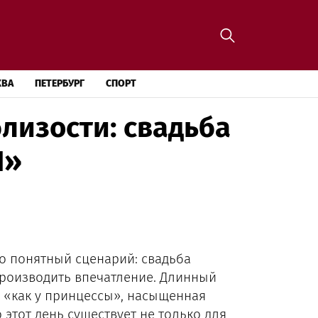
КВА
ПЕТЕРБУРГ
СПОРТ
лизости: свадьба
Я»
о понятный сценарий: свадьба
роизводить впечатление. Длинный
е «как у принцессы», насыщенная
этот день существует не только для