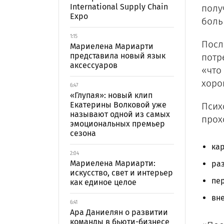
International Supply Chain
полу
Expo
боль
1:15
Посл
Мариелена Мариарти
представила новый язык
потр
аксессуаров
«что
хоро
6:47
«Глупая»: новый клип
Екатерины Волковой уже
Псих
называют одной из самых
прох
эмоциональных премьер
сезона
ка
2:04
Мариелена Мариарти:
раз
искусство, свет и интерьер
пер
как единое целое
вн
6:41
Ара Даниелян о развитии
команды в бьюти-бизнесе