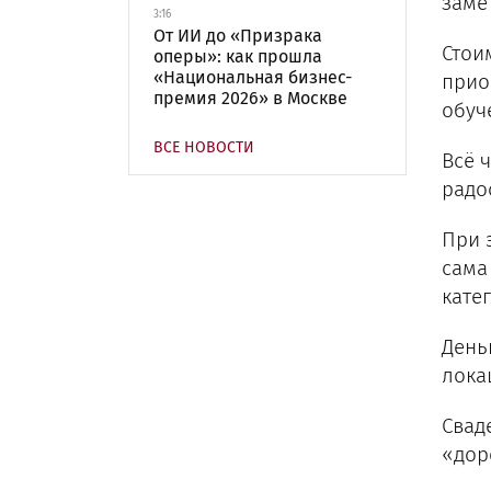
заме
3:16
От ИИ до «Призрака
Стои
оперы»: как прошла
«Национальная бизнес-
прио
премия 2026» в Москве
обуч
ВСЕ НОВОСТИ
Всё 
радо
При 
сама
кате
День
лока
Свад
«дор