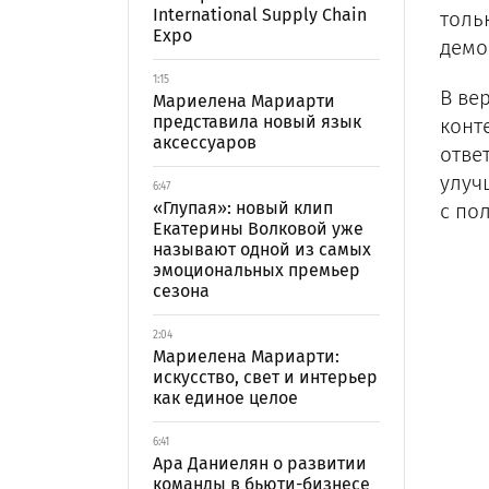
International Supply Chain
толь
Expo
демо
1:15
В ве
Мариелена Мариарти
представила новый язык
конт
аксессуаров
отве
улуч
6:47
«Глупая»: новый клип
с по
Екатерины Волковой уже
называют одной из самых
эмоциональных премьер
сезона
2:04
Мариелена Мариарти:
искусство, свет и интерьер
как единое целое
6:41
Ара Даниелян о развитии
команды в бьюти-бизнесе