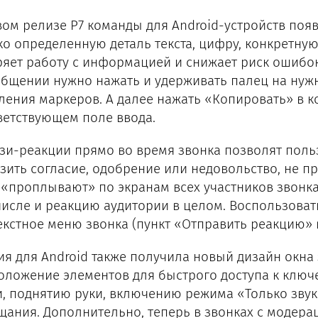
вом релизе Р7 команды для Android-устройств поя
ко определенную деталь текста, цифру, конкретну
ряет работу с информацией и снижает риск ошибок
общении нужно нажать и удерживать палец на нуж
ления маркеров. А далее нажать «Копировать» в к
ветствующем поле ввода.
зи-реакции прямо во время звонка позволят поль
зить согласие, одобрение или недовольство, не п
 «проплывают» по экранам всех участников звонка,
числе и реакцию аудитории в целом. Воспользова
екстное меню звонка (пункт «Отправить реакцию» в
ия для Android также получила новый дизайн окна
оложение элементов для быстрого доступа к ключ
и, поднятию руки, включению режима «Только звук»
щания. Дополнительно, теперь в звонках с модера