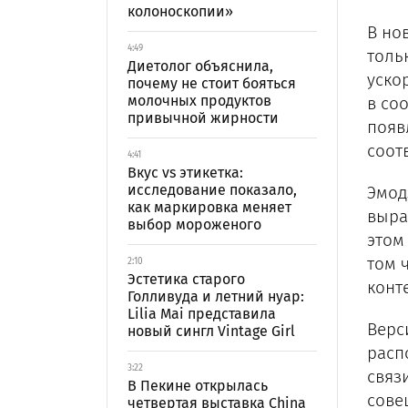
колоноскопии»
В но
4:49
толь
Диетолог объяснила,
уско
почему не стоит бояться
молочных продуктов
в со
привычной жирности
появ
соот
4:41
Вкус vs этикетка:
исследование показало,
Эмод
как маркировка меняет
выра
выбор мороженого
этом
том 
2:10
Эстетика старого
конт
Голливуда и летний нуар:
Lilia Mai представила
Верс
новый сингл Vintage Girl
расп
3:22
связ
В Пекине открылась
сове
четвертая выставка China