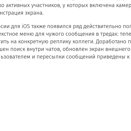
ко активных участников, у которых включена каме
нстрация экрана.
рсии для iOS также появился ряд действительно по
екстное меню для чужого сообщения в тредах: теп
тить на конкретную реплику коллеги. Доработано по
шен поиск внутри чатов, обновлен экран внешнего 
льзователем и пересылки сообщений приведены к 