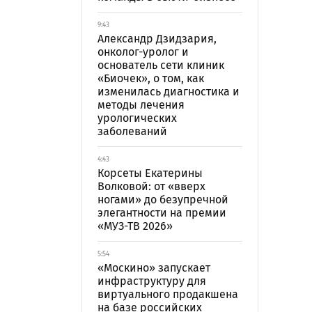
9:43
Александр Дзидзария,
онколог-уролог и
основатель сети клиник
«Биочек», о том, как
изменилась диагностика и
методы лечения
урологических
заболеваний
4:43
Корсеты Екатерины
Волковой: от «вверх
ногами» до безупречной
элегантности на премии
«МУЗ-ТВ 2026»
5:54
«Москино» запускает
инфраструктуру для
виртуального продакшена
на базе российских