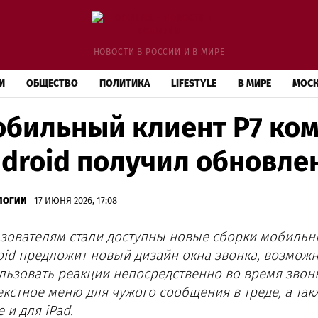
НОВОСТИ В РОССИИ И В МИРЕ
И
ОБЩЕСТВО
ПОЛИТИКА
LIFESTYLE
В МИРЕ
МОС
бильный клиент Р7 ком
droid получил обновле
ЛОГИИ
17 ИЮНЯ 2026, 17:08
зователям стали доступны новые сборки мобильны
oid предложит новый дизайн окна звонка, возможн
льзовать реакции непосредственно во время звон
екстное меню для чужого сообщения в треде, а так
е и для
iPad.