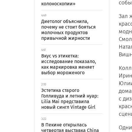
собы
колоноскопии»
Зал 
4:49
Диетолог объяснила,
крас
почему не стоит бояться
модн
молочных продуктов
привычной жирности
Смол
Ната
4:41
Вишн
Вкус vs этикетка:
исследование показало,
как маркировка меняет
Колл
выбор мороженого
Ирин
Юлии
2:10
Эстетика старого
дома
Голливуда и летний нуар:
с ди
Lilia Mai представила
крас
новый сингл Vintage Girl
сцен
3:22
В Пекине открылась
Одни
четвертая выставка China