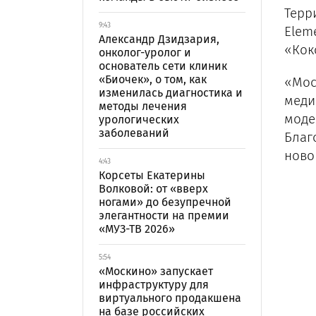
Терри
9:43
Eleme
Александр Дзидзария,
«Коко
онколог-уролог и
основатель сети клиник
«Биочек», о том, как
«Мос
изменилась диагностика и
меди
методы лечения
моде
урологических
заболеваний
Благ
ново
4:43
Корсеты Екатерины
Волковой: от «вверх
ногами» до безупречной
элегантности на премии
«МУЗ-ТВ 2026»
5:54
«Москино» запускает
инфраструктуру для
виртуального продакшена
на базе российских