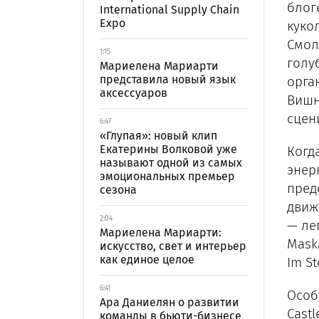
блог
International Supply Chain
Expo
куко
Смол
1:15
голу
Мариелена Мариарти
представила новый язык
орга
аксессуаров
Вишн
сцен
6:47
«Глупая»: новый клип
Екатерины Волковой уже
Когд
называют одной из самых
энер
эмоциональных премьер
пред
сезона
движ
2:04
— лег
Мариелена Мариарти:
Maska
искусство, свет и интерьер
как единое целое
Im S
6:41
Особ
Ара Даниелян о развитии
Cast
команды в бьюти-бизнесе