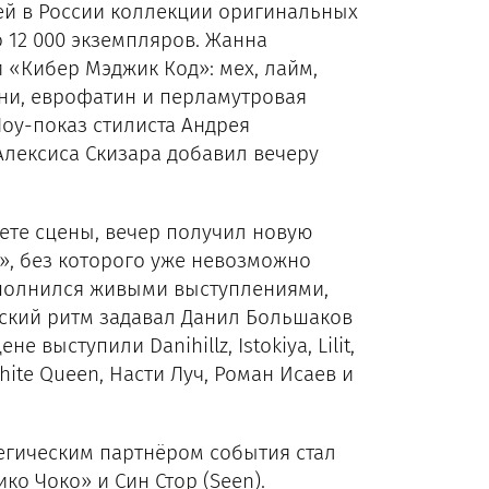
й в России коллекции оригинальных
 12 000 экземпляров. Жанна
 «Кибер Мэджик Код»: мех, лайм,
ани, еврофатин и перламутровая
оу-показ стилиста Андрея
лексиса Скизара добавил вечеру
ете сцены, вечер получил новую
, без которого уже невозможно
аполнился живыми выступлениями,
ский ритм задавал Данил Большаков
ыступили Danihillz, Istokiya, Lilit,
 White Queen, Насти Луч, Роман Исаев и
тегическим партнёром события стал
ко Чоко» и Син Стор (Seen).