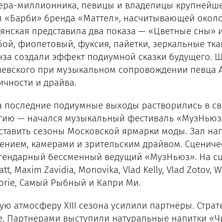
ера-миллионника, певицы и владелицы крупнейше
л «Барби» бренда «Маттел», насчитывающей около
янская представила два показа — «Цветные сны» и
бой, фиолетовый, фуксия, пайетки, зеркальные тк
нза создали эффект подиумной сказки будущего. Ш
евского при музыкальном сопровождении певца А
ичности и драйва.
а последние подиумные выходы растворились в св
гию — начался музыкальный фестиваль «МузНьюз»
ставить сезоны Московской ярмарки моды. Зал н
ением, камерами и зрительским драйвом. Сцениче
ендарный бессменный ведущий «МузНьюз». На сцене в
tt, Maxim Zavidia, Monovika, Vlad Kelly, Vlad Zotov,
torie, Самый Рыбный и Капри Ми.
ую атмосферу XIII сезона усилили партнёры. Стра
le. Партнёрами выступили натуральные напитки «Чи