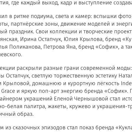
тия, где каждый выход, кадр и выступление созда
жил в ритме подиума, света и камер: вспышки фот
оты, партнёрские зоны, движение моделей и энерг
ый праздник. Свои коллекции и творческие проекты
янская, Ирина Остапчук, Юлия Крылова, бренд «Ку
лья Поликанова, Петрова Яна, бренд «Софик», а та
евского.
екции раскрыли разные грани современной моды:
ы Остапчук, светлую торжественную эстетику Ната
 Крыловой, домашнюю и курортную лёгкость Indefi
 Grace и яркую поп-арт энергию бренда «Софик».
зайнером украшений Еленой Чернышовой стал исто
но-белая палитра, жакеты, кружево и украшения
ичный образ.
м из сказочных эпизодов стал показ бренда «Кукл