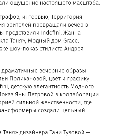
вали ощущение настоящего масштаба.
ографов, интервью, Территория
ия зрителей превращали вечер в
 представили Indefini, Жанна
кла Таня», Модный дом Grace,
кже шоу-показ стилиста Андрея
 драматичные вечерние образы
льи Поликановой, цвет и графику
ni, детскую элегантность Модного
 Показ Яны Петровой в коллаборации
рией сильной женственности, где
-трансформеры создали цельный
а Таня» дизайнера Тани Тузовой —