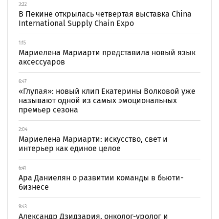
3:22
В Пекине открылась четвертая выставка China
International Supply Chain Expo
1:15
Мариелена Мариарти представила новый язык
аксессуаров
6:47
«Глупая»: новый клип Екатерины Волковой уже
называют одной из самых эмоциональных
премьер сезона
2:04
Мариелена Мариарти: искусство, свет и
интерьер как единое целое
6:41
Ара Даниелян о развитии команды в бьюти-
бизнесе
9:43
Александр Дзидзария, онколог-уролог и