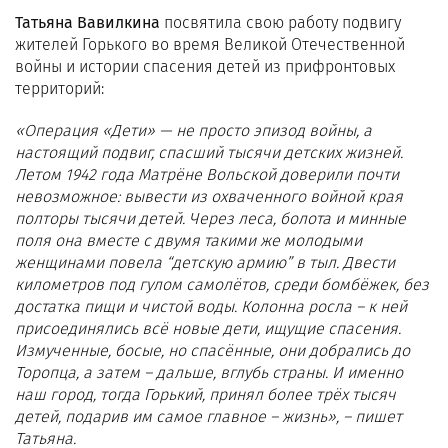
Татьяна Вавилкина
посвятила свою работу подвигу
жителей Горького во время Великой Отечественной
войны и истории спасения детей из прифронтовых
территорий:
«Операция «Дети» — не просто эпизод войны, а
настоящий подвиг, спасший тысячи детских жизней.
Летом 1942 года Матрёне Вольской доверили почти
невозможное: вывести из охваченного войной края
полторы тысячи детей. Через леса, болота и минные
поля она вместе с двумя такими же молодыми
женщинами повела “детскую армию” в тыл. Двести
километров под гулом самолётов, среди бомбёжек, без
достатка пищи и чистой воды. Колонна росла – к ней
присоединялись всё новые дети, ищущие спасения.
Измученные, босые, но спасённые, они добрались до
Торопца, а затем – дальше, вглубь страны. И именно
наш город, тогда Горький, принял более трёх тысяч
детей, подарив им самое главное – жизнь», – пишет
Татьяна.