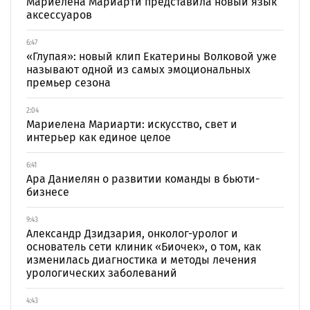
Мариелена Мариарти представила новый язык
аксессуаров
6:47
«Глупая»: новый клип Екатерины Волковой уже
называют одной из самых эмоциональных
премьер сезона
2:04
Мариелена Мариарти: искусство, свет и
интерьер как единое целое
6:41
Ара Даниелян о развитии команды в бьюти-
бизнесе
9:43
Александр Дзидзария, онколог-уролог и
основатель сети клиник «Биочек», о том, как
изменилась диагностика и методы лечения
урологических заболеваний
4:43