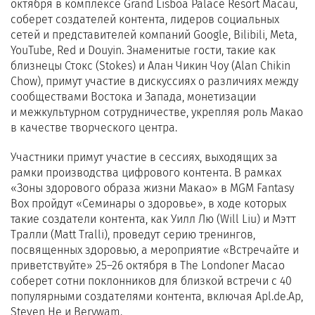
октября в комплексе Grand Lisboa Palace Resort Macau,
соберет создателей контента, лидеров социальных
сетей и представителей компаний Google, Bilibili, Meta,
YouTube, Red и Douyin. Знаменитые гости, такие как
близнецы Стокс (Stokes) и Алан Чикин Чоу (Alan Chikin
Chow), примут участие в дискуссиях о различиях между
сообществами Востока и Запада, монетизации
и межкультурном сотрудничестве, укрепляя роль Макао
в качестве творческого центра.
Участники примут участие в сессиях, выходящих за
рамки производства цифрового контента. В рамках
«Зоны здорового образа жизни Макао» в MGM Fantasy
Box пройдут «Семинары о здоровье», в ходе которых
такие создатели контента, как Уилл Лю (Will Liu) и Мэтт
Тралли (Matt Tralli), проведут серию тренингов,
посвященных здоровью, а мероприятие «Встречайте и
приветствуйте» 25–26 октября в The Londoner Macao
соберет сотни поклонников для близкой встречи с 40
популярными создателями контента, включая Apl.de.Ap,
Steven He и Berywam.