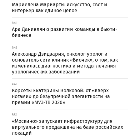
Мариелена Мариарти: искусство, свет и
интерьер как единое целое
6:41
Ара Даниелян о развитии команды в бьюти-
бизнесе
9:43
Александр Дзидзария, онколог-уролог и
основатель сети клиник «Биочек», о том, как
изменилась диагностика и методы лечения
урологических заболеваний
4:43
Корсеты Екатерины Волковой: от «вверх
ногами» до безупречной элегантности на
премии «МУЗ-ТВ 2026»
5:54
«Москино» запускает инфраструктуру для
виртуального продакшена на базе российских
локаций