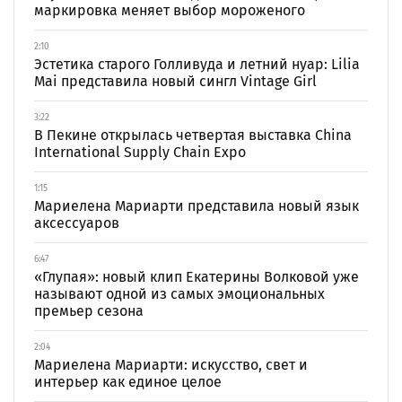
маркировка меняет выбор мороженого
2:10
Эстетика старого Голливуда и летний нуар: Lilia
Mai представила новый сингл Vintage Girl
3:22
В Пекине открылась четвертая выставка China
International Supply Chain Expo
1:15
Мариелена Мариарти представила новый язык
аксессуаров
6:47
«Глупая»: новый клип Екатерины Волковой уже
называют одной из самых эмоциональных
премьер сезона
2:04
Мариелена Мариарти: искусство, свет и
интерьер как единое целое