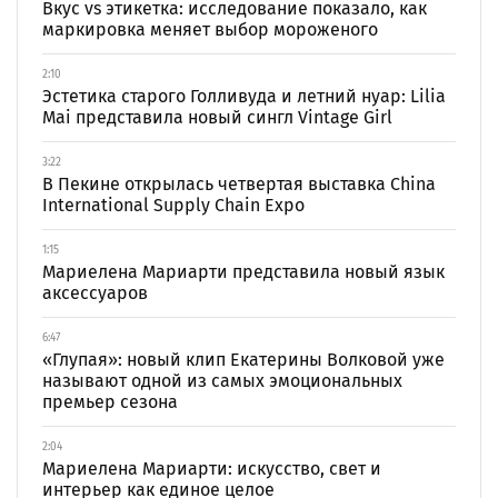
Вкус vs этикетка: исследование показало, как
маркировка меняет выбор мороженого
2:10
Эстетика старого Голливуда и летний нуар: Lilia
Mai представила новый сингл Vintage Girl
3:22
В Пекине открылась четвертая выставка China
International Supply Chain Expo
1:15
Мариелена Мариарти представила новый язык
аксессуаров
6:47
«Глупая»: новый клип Екатерины Волковой уже
называют одной из самых эмоциональных
премьер сезона
2:04
Мариелена Мариарти: искусство, свет и
интерьер как единое целое