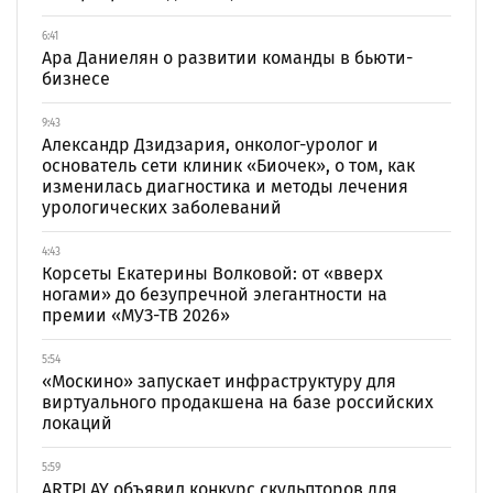
6:41
Ара Даниелян о развитии команды в бьюти-
бизнесе
9:43
Александр Дзидзария, онколог-уролог и
основатель сети клиник «Биочек», о том, как
изменилась диагностика и методы лечения
урологических заболеваний
4:43
Корсеты Екатерины Волковой: от «вверх
ногами» до безупречной элегантности на
премии «МУЗ-ТВ 2026»
5:54
«Москино» запускает инфраструктуру для
виртуального продакшена на базе российских
локаций
5:59
ARTPLAY объявил конкурс скульпторов для