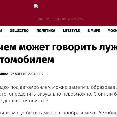
НОВОСТИ В РОССИИ И В МИРЕ
И
ОБЩЕСТВО
ПОЛИТИКА
LIFESTYLE
В МИРЕ
МОС
чем может говорить луж
втомобилем
МИКА
27 АПРЕЛЯ 2023, 13:19
едко под автомобилем можно заметить образовавш
ато, определить визуально невозможно. Стоит ли 
е детальном осмотре.
ины могут быть самые разнообразные от безобид