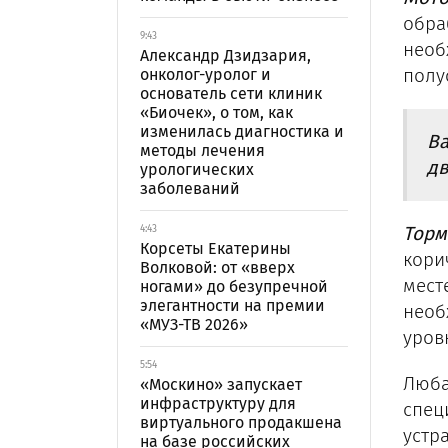
обра
9:43
необ
Александр Дзидзария,
полу
онколог-уролог и
основатель сети клиник
«Биочек», о том, как
изменилась диагностика и
Ва
методы лечения
дв
урологических
заболеваний
Торм
4:43
Корсеты Екатерины
кори
Волковой: от «вверх
мест
ногами» до безупречной
элегантности на премии
необ
«МУЗ-ТВ 2026»
уров
5:54
Люба
«Москино» запускает
инфраструктуру для
спец
виртуального продакшена
устр
на базе российских