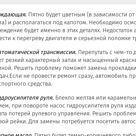
ждающая.
Пятно будет цветным (в зависимости от
ла) и располагаться под капотом. Необходимо осмо
еждение будет именно в этих деталях. Недостаток
ести к перегреву двигателя и серьезной поломке т
втоматической трансмиссии.
Перепутать с чем-то
ет резкий характерный запах и насыщенный красный
ной. Решить проблему поможет замена прокладки
дач.Если не провести ремонт сразу, автомобиль пр
спортного средства.
идроусилителя руля.
Блекло желтая или карамельног
ием, при повороте насос гидроусилителя руля изд
ата потерей рулевого управления. Решить пробле
вой рейки. Для замены потребуется посетить автос
рное масло.
Пятно будет темно-коричневого либо 