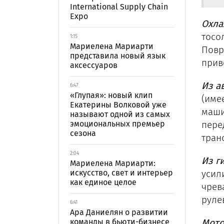
International Supply Chain
Expo
Охла
тосо
1:15
Мариелена Мариарти
Повр
представила новый язык
прив
аксессуаров
Из а
6:47
«Глупая»: новый клип
(име
Екатерины Волковой уже
маши
называют одной из самых
эмоциональных премьер
пере
сезона
тран
2:04
Из г
Мариелена Мариарти:
искусство, свет и интерьер
усил
как единое целое
чрев
руле
6:41
Ара Даниелян о развитии
команды в бьюти-бизнесе
Мото