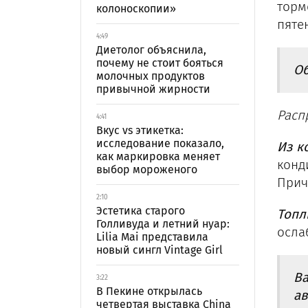
торм
колоноскопии»
пяте
4:49
Диетолог объяснила,
почему не стоит бояться
Об
молочных продуктов
привычной жирности
Расп
4:41
Вкус vs этикетка:
исследование показало,
Из к
как маркировка меняет
конд
выбор мороженого
Прич
2:10
Эстетика старого
Топл
Голливуда и летний нуар:
осла
Lilia Mai представила
новый сингл Vintage Girl
Ва
3:22
В Пекине открылась
ав
четвертая выставка China