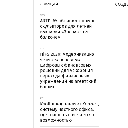
созд
локаций
5:59
ARTPLAY объявил конкурс
скульпторов для летней
выставки «Зоопарк на
балконе»
7:57
HiFS 2026: модернизация
четырех основных
цифровых финансовых
решений для ускорения
перехода финансовых
учреждений на агентский
банкинг
4:51
Knoll представляет Konzert,
систему частного офиса,
где точность сочетается с
возможностью