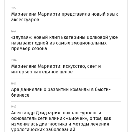
1:15
Мариелена Мариарти представила новый язык
аксессуаров
6:47
«Глупая»: новый клип Екатерины Волковой уже
называют одной из самых эмоциональных
премьер сезона
2:04
Мариелена Мариарти: искусство, свет и
интерьер как единое целое
6:41
Ара Даниелян о развитии команды в бьюти-
бизнесе
9:43
Александр Дзидзария, онколог-уролог и
основатель сети клиник «Биочек», о том, как
изменилась диагностика и методы лечения
урологических заболеваний