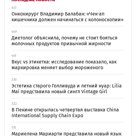
4:31
Онкохирург Владимир Балабан: «Чек-ап
кишечника должен начинаться с колоноскопии»
4:49
Диетолог объяснила, почему не стоит бояться
молочных продуктов привычной жирности
4:41
Вкус vs этикетка: исследование показало, как
маркировка меняет выбор мороженого
2:10
Эстетика старого Голливуда и летний нуар: Lilia
Mai представила новый сингл Vintage Girl
3:22
В Пекине открылась четвертая выставка China
International Supply Chain Expo
1:15
Мариелена Мариарти представила новый язык