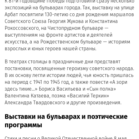
К 81-й годовщине Победы подготовили сразу несколько
экспозиций на бульварах города. Так, выставку на улице
Арбат посвятили 130-летию со дня рождения маршалов
Советского Союза Георгия Жукова и Константина
Рокоссовского, на Чистопрудном бульваре —
выступлениям на фронте артистов и деятелей
искусства, а на Рождественском бульваре — историям
взрослых и юных героев нашей страны.
В театрах столицы в праздничные дни представят
постановки, посвященные героизму советского народа.
В их основу легли истории людей, чья юность пришлась
на период с 1941 по 1945 год, а также повести «А зори
здесь тихие…» Бориса Васильева и «Сын полка»
Валентина Катаева, поэма «Василий Теркин»
Александра Твардовского и другие произведения.
Выставки на бульварах и поэтические
программы
Стихи и песни о Великой Отечественной войне 8 мая