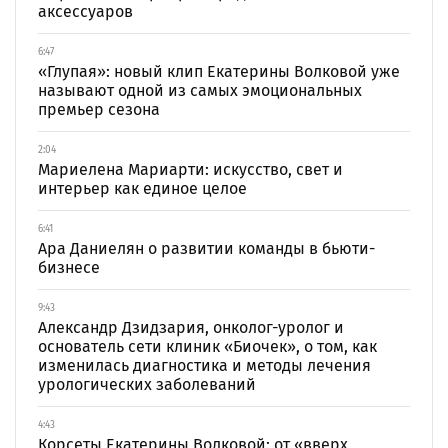
аксессуаров
6:47
«Глупая»: новый клип Екатерины Волковой уже
называют одной из самых эмоциональных
премьер сезона
2:04
Мариелена Мариарти: искусство, свет и
интерьер как единое целое
6:41
Ара Даниелян о развитии команды в бьюти-
бизнесе
9:43
Александр Дзидзария, онколог-уролог и
основатель сети клиник «Биочек», о том, как
изменилась диагностика и методы лечения
урологических заболеваний
4:43
Корсеты Екатерины Волковой: от «вверх