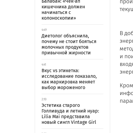
прои
Балабан: «Чек-ап
кишечника должен
теку
начинаться с
колоноскопии»
4:49
В до
Диетолог объяснила,
энер
почему не стоит бояться
молочных продуктов
мето
привычной жирности
и по
вход
4:41
Вкус vs этикетка:
энер
исследование показало,
как маркировка меняет
Кром
выбор мороженого
инфо
пара
2:10
Эстетика старого
Голливуда и летний нуар:
Lilia Mai представила
новый сингл Vintage Girl