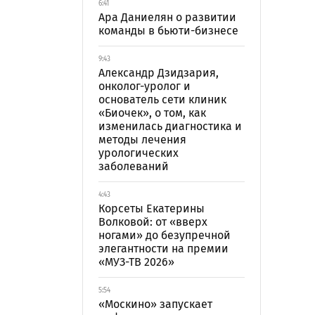
6:41
Ара Даниелян о развитии
команды в бьюти-бизнесе
9:43
Александр Дзидзария,
онколог-уролог и
основатель сети клиник
«Биочек», о том, как
изменилась диагностика и
методы лечения
урологических
заболеваний
4:43
Корсеты Екатерины
Волковой: от «вверх
ногами» до безупречной
элегантности на премии
«МУЗ-ТВ 2026»
5:54
«Москино» запускает