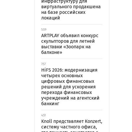
инфраструктуру для
виртуального продакшена
на базе российских
локаций
5:59
ARTPLAY объявил конкурс
скульпторов для летней
выставки «Зоопарк на
балконе»
7:57
HiFS 2026: модернизация
четырех основных
цифровых финансовых
решений для ускорения
перехода финансовых
учреждений на агентский
банкинг
4:51
Knoll представляет Konzert,
систему частного офиса,