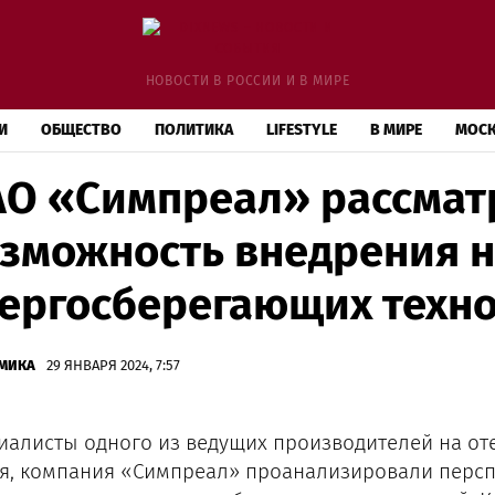
НОВОСТИ В РОССИИ И В МИРЕ
И
ОБЩЕСТВО
ПОЛИТИКА
LIFESTYLE
В МИРЕ
МОС
О «Симпреал» рассмат
зможность внедрения 
ергосберегающих техн
МИКА
29 ЯНВАРЯ 2024, 7:57
иалисты одного из ведущих производителей на от
я, компания «Симпреал» проанализировали персп