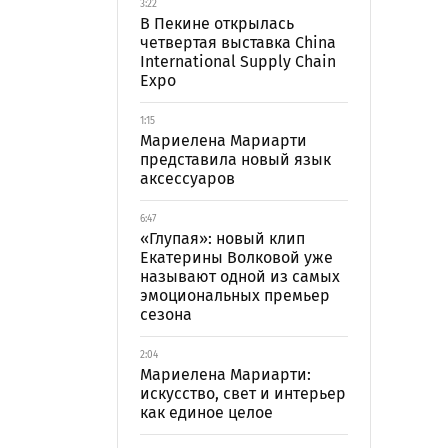
3:22
В Пекине открылась
четвертая выставка China
International Supply Chain
Expo
1:15
Мариелена Мариарти
представила новый язык
аксессуаров
6:47
«Глупая»: новый клип
Екатерины Волковой уже
называют одной из самых
эмоциональных премьер
сезона
2:04
Мариелена Мариарти:
искусство, свет и интерьер
как единое целое