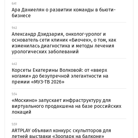
6:41
Ара Даниелян о развитии команды в бьюти-
бизнесе
9:43
Александр Дзидзария, онколог-уролог и
основатель сети клиник «Биочек», о том, как
изменилась диагностика и методы лечения
урологических заболеваний
4:43
Корсеты Екатерины Волковой: от «вверх
ногами» до безупречной элегантности на
премии «МУЗ-ТВ 2026»
5:54
«Москино» запускает инфраструктуру для
виртуального продакшена на базе российских
локаций
5:59
ARTPLAY объявил конкурс скульпторов для
летней выставки «Зоопарк на балконе»