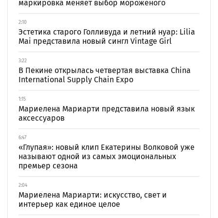
маркировка меняет выбор мороженого
2:10
Эстетика старого Голливуда и летний нуар: Lilia
Mai представила новый сингл Vintage Girl
3:22
В Пекине открылась четвертая выставка China
International Supply Chain Expo
1:15
Мариелена Мариарти представила новый язык
аксессуаров
6:47
«Глупая»: новый клип Екатерины Волковой уже
называют одной из самых эмоциональных
премьер сезона
2:04
Мариелена Мариарти: искусство, свет и
интерьер как единое целое