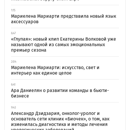
1:15
Мариелена Мариарти представила новый язык
аксессуаров
6:47
«Глупая»: новый клип Екатерины Волковой уже
называют одной из самых эмоциональных
премьер сезона
2:04
Мариелена Мариарти: искусство, свет и
интерьер как единое целое
6:41
Ара Даниелян о развитии команды в бьюти-
бизнесе
9:43
Александр Дзидзария, онколог-уролог и
основатель сети клиник «Биочек», о том, как
изменилась диагностика и методы лечения
урологических заболеваний