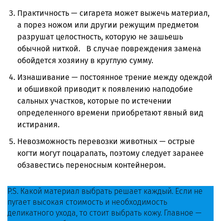
Практичность — сигарета может выжечь материал,
а порез ножом или другии режущим предметом
разрушат целостность, которую не зашьешь
обычной ниткой. В случае повреждения замена
обойдется хозяину в круглую сумму.
Изнашивание — постоянное трение между одеждой
и обшивкой приводит к появлению наподобие
сальных участков, которые по истечении
определенного времени приобретают явный вид
истирания.
Невозможность перевозки животных — острые
когти могут поцарапать, поэтому следует заранее
обзавестись переносным контейнером.
P.S. Какой материал выбрать решает каждый. Если не
пугает высокая стоимость и необходимость
деликатного ухода, то стоит выбрать кожу. Главное —