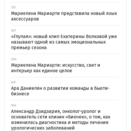
1:15
Мариелена Мариарти представила новый язык
аксессуаров
6:47
«Глупая»: новый клип Екатерины Волковой уже
называют одной из самых эмоциональных
премьер сезона
2:04
Мариелена Мариарти: искусство, свет и
интерьер как единое целое
6:41
Ара Даниелян о развитии команды в бьюти-
бизнесе
9:43
Александр Дзидзария, онколог-уролог и
основатель сети клиник «Биочек», о том, как
изменилась диагностика и методы лечения
урологических заболеваний