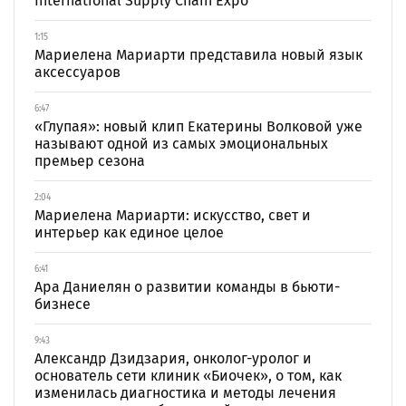
International Supply Chain Expo
1:15
Мариелена Мариарти представила новый язык
аксессуаров
6:47
«Глупая»: новый клип Екатерины Волковой уже
называют одной из самых эмоциональных
премьер сезона
2:04
Мариелена Мариарти: искусство, свет и
интерьер как единое целое
6:41
Ара Даниелян о развитии команды в бьюти-
бизнесе
9:43
Александр Дзидзария, онколог-уролог и
основатель сети клиник «Биочек», о том, как
изменилась диагностика и методы лечения