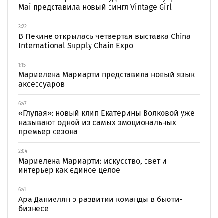
Mai представила новый сингл Vintage Girl
3:22
В Пекине открылась четвертая выставка China
International Supply Chain Expo
1:15
Мариелена Мариарти представила новый язык
аксессуаров
6:47
«Глупая»: новый клип Екатерины Волковой уже
называют одной из самых эмоциональных
премьер сезона
2:04
Мариелена Мариарти: искусство, свет и
интерьер как единое целое
6:41
Ара Даниелян о развитии команды в бьюти-
бизнесе