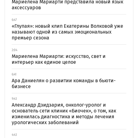
Мариелена Мариарти представила новый язык
аксессуаров
6:47
«Глупая»: новый клип Екатерины Волковой уже
называют одной из самых эмоциональных
премьер сезона
2:04
Мариелена Мариарти: искусство, свет и
интерьер как единое целое
6:41
Ара Даниелян о развитии команды в бьюти-
бизнесе
9:43
Александр Дзидзария, онколог-уролог и
основатель сети клиник «Биочек», о том, как
изменилась диагностика и методы лечения
урологических заболеваний
4:43