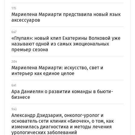
1:15
Мариелена Мариарти представила новый язык
аксессуаров
6:47
«Глупая»: новый клип Екатерины Волковой уже
называют одной из самых эмоциональных
премьер сезона
2:04
Мариелена Мариарти: искусство, свет и
интерьер как единое целое
6:41
Ара Даниелян о развитии команды в бьюти-
бизнесе
9:43
Александр Дзидзария, онколог-уролог и
основатель сети клиник «Биочек», о том, как
изменилась диагностика и методы лечения
урологических заболеваний