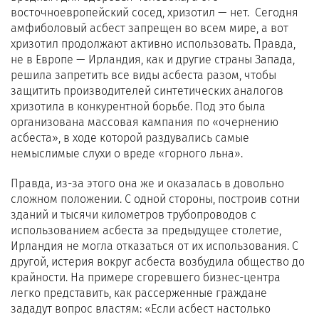
восточноевропейский сосед, хризотил — нет. Сегодня
амфиболовый асбест запрещен во всем мире, а вот
хризотил продолжают активно использовать. Правда,
не в Европе — Ирландия, как и другие страны Запада,
решила запретить все виды асбеста разом, чтобы
защитить производителей синтетических аналогов
хризотила в конкурентной борьбе. Под это была
организована массовая кампания по «очернению
асбеста», в ходе которой раздувались самые
немыслимые слухи о вреде «горного льна».
Правда, из-за этого она же и оказалась в довольно
сложном положении. С одной стороны, построив сотни
зданий и тысячи километров трубопроводов с
использованием асбеста за предыдущее столетие,
Ирландия не могла отказаться от их использования. С
другой, истерия вокруг асбеста возбудила общество до
крайности. На примере сгоревшего бизнес-центра
легко представить, как рассерженные граждане
зададут вопрос властям: «Если асбест настолько