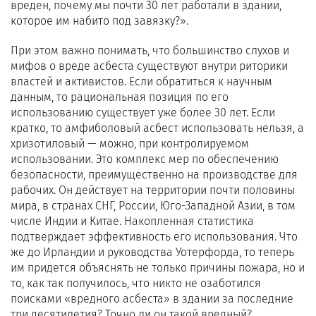
вреден, почему мы почти 30 лет работали в здании,
которое им набито под завязку?».
При этом важно понимать, что большинство слухов и
мифов о вреде асбеста существуют внутри риторики
властей и активистов. Если обратиться к научным
данным, то рациональная позиция по его
использованию существует уже более 30 лет. Если
кратко, то амфиболовый асбест использовать нельзя, а
хризотиловый — можно, при контролируемом
использовании. Это комплекс мер по обеспечению
безопасности, преимущественно на производстве для
рабочих. Он действует на территории почти половины
мира, в странах СНГ, России, Юго-Западной Азии, в том
числе Индии и Китае. Накопленная статистика
подтверждает эффективность его использования. Что
же до Ирландии и руководства Уотерфорда, то теперь
им придется объяснять не только причины пожара, но и
то, как так получилось, что никто не озаботился
поисками «вредного асбеста» в здании за последние
три десятилетия? Точно ли он такой вредный?