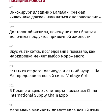
ПОСЛЕДНИЕ НОВОСТИ
4:31
Онкохирург Владимир Балабан: «Чек-ап
кишечника должен начинаться с колоноскопии»
4:49
Диетолог объяснила, почему не стоит бояться
молочных продуктов привычной жирности
4:41
Вкус vs этикетка: исследование показало, как
маркировка меняет выбор мороженого
2:10
Эстетика старого Голливуда и летний нуар: Lilia
Mai представила новый сингл Vintage Girl
3:22
В Пекине открылась четвертая выставка China
International Supply Chain Expo
1:15
Мариелена Мариарти представила новый язык