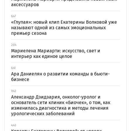
аксессуаров
6:47
«Глупая»: новый клип Екатерины Волковой уже
называют одной из самых эмоциональных
премьер сезона
2:04
Мариелена Мариарти: искусство, свет и
интерьер как единое целое
6:41
Ара Даниелян о развитии команды в бьюти-
бизнесе
9:43
Александр Дзидзария, онколог-уролог и
основатель сети клиник «Биочек», о том, как
изменилась диагностика и методы лечения
урологических заболеваний
4:43