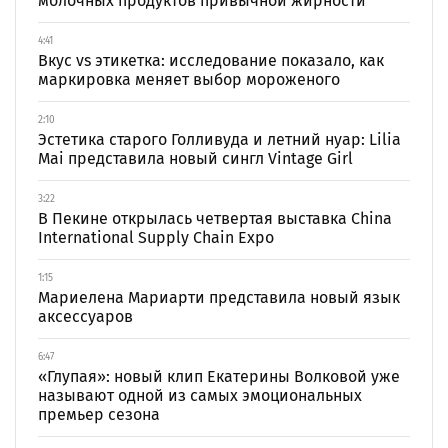
молочных продуктов привычной жирности
4:41
Вкус vs этикетка: исследование показало, как
маркировка меняет выбор мороженого
2:10
Эстетика старого Голливуда и летний нуар: Lilia
Mai представила новый сингл Vintage Girl
3:22
В Пекине открылась четвертая выставка China
International Supply Chain Expo
1:15
Мариелена Мариарти представила новый язык
аксессуаров
6:47
«Глупая»: новый клип Екатерины Волковой уже
называют одной из самых эмоциональных
премьер сезона