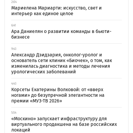
2:04
Мариелена Мариарти: искусство, свет и
интерьер как единое целое
6:41
Ара Даниелян о развитии команды в бьюти-
бизнесе
9:43
Александр Дзидзария, онколог-уролог и
основатель сети клиник «Биочек», о том, как
изменилась диагностика и методы лечения
урологических заболеваний
4:43
Корсеты Екатерины Волковой: от «вверх
ногами» до безупречной элегантности на
премии «МУЗ-ТВ 2026»
5:54
«Москино» запускает инфраструктуру для
виртуального продакшена на базе российских
локаций