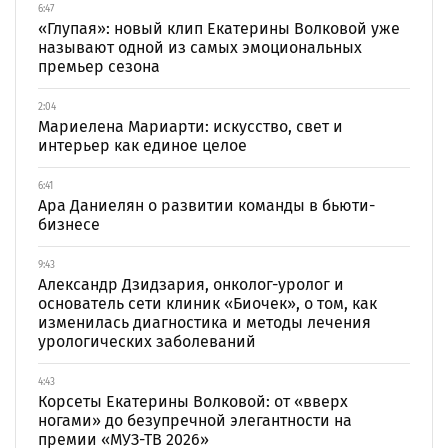
6:47
«Глупая»: новый клип Екатерины Волковой уже
называют одной из самых эмоциональных
премьер сезона
2:04
Мариелена Мариарти: искусство, свет и
интерьер как единое целое
6:41
Ара Даниелян о развитии команды в бьюти-
бизнесе
9:43
Александр Дзидзария, онколог-уролог и
основатель сети клиник «Биочек», о том, как
изменилась диагностика и методы лечения
урологических заболеваний
4:43
Корсеты Екатерины Волковой: от «вверх
ногами» до безупречной элегантности на
премии «МУЗ-ТВ 2026»