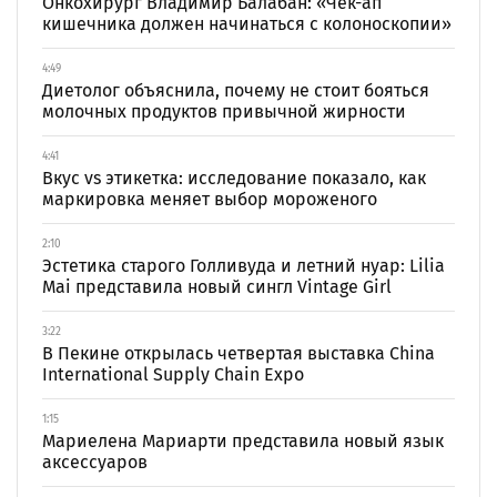
Онкохирург Владимир Балабан: «Чек-ап
кишечника должен начинаться с колоноскопии»
4:49
Диетолог объяснила, почему не стоит бояться
молочных продуктов привычной жирности
4:41
Вкус vs этикетка: исследование показало, как
маркировка меняет выбор мороженого
2:10
Эстетика старого Голливуда и летний нуар: Lilia
Mai представила новый сингл Vintage Girl
3:22
В Пекине открылась четвертая выставка China
International Supply Chain Expo
1:15
Мариелена Мариарти представила новый язык
аксессуаров