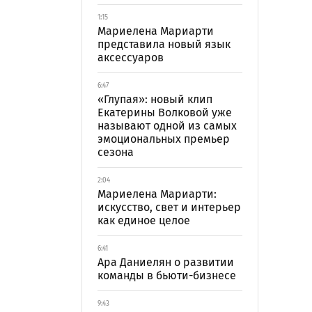
1:15
Мариелена Мариарти
представила новый язык
аксессуаров
6:47
«Глупая»: новый клип
Екатерины Волковой уже
называют одной из самых
эмоциональных премьер
сезона
2:04
Мариелена Мариарти:
искусство, свет и интерьер
как единое целое
6:41
Ара Даниелян о развитии
команды в бьюти-бизнесе
9:43