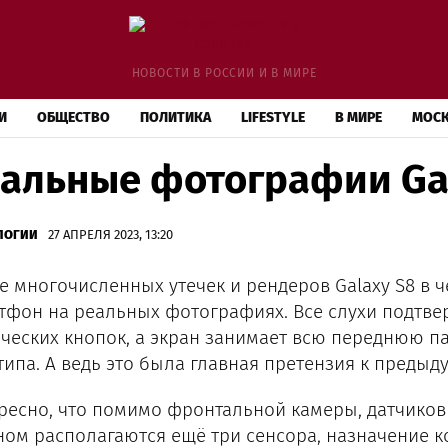
НОВОСТИ В РОССИИ И В МИРЕ
И
ОБЩЕСТВО
ПОЛИТИКА
LIFESTYLE
В МИРЕ
МОС
альные фотографии Ga
ЛОГИИ
27 АПРЕЛЯ 2023, 13:20
е многочисленных утечек и рендеров Galaxy S8 в ч
тфон на реальных фотографиях. Все слухи подтве
ческих кнопок, а экран занимает всю переднюю па
типа. А ведь это была главная претензия к предыд
ресно, что помимо фронтальной камеры, датчиков
ном располагаются ещё три сенсора, назначение к