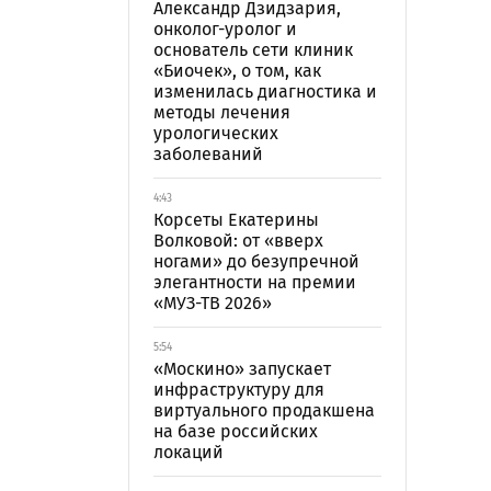
Александр Дзидзария,
онколог-уролог и
основатель сети клиник
«Биочек», о том, как
изменилась диагностика и
методы лечения
урологических
заболеваний
4:43
Корсеты Екатерины
Волковой: от «вверх
ногами» до безупречной
элегантности на премии
«МУЗ-ТВ 2026»
5:54
«Москино» запускает
инфраструктуру для
виртуального продакшена
на базе российских
локаций