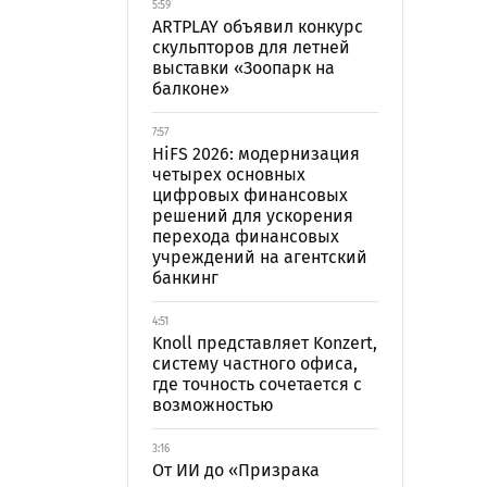
5:59
ARTPLAY объявил конкурс
скульпторов для летней
выставки «Зоопарк на
балконе»
7:57
HiFS 2026: модернизация
четырех основных
цифровых финансовых
решений для ускорения
перехода финансовых
учреждений на агентский
банкинг
4:51
Knoll представляет Konzert,
систему частного офиса,
где точность сочетается с
возможностью
3:16
От ИИ до «Призрака