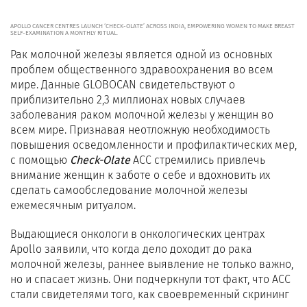
APOLLO CANCER CENTRES LAUNCH ‘CHECK-OLATE’ ACROSS INDIA, EMPOWERING WOMEN TO MAKE BREAST
SELF-EXAMINATION A MONTHLY RITUAL.
Рак молочной железы является одной из основных
проблем общественного здравоохранения во всем
мире. Данные GLOBOCAN свидетельствуют о
приблизительно 2,3 миллионах новых случаев
заболевания раком молочной железы у женщин во
всем мире. Признавая неотложную необходимость
повышения осведомленности и профилактических мер,
с помощью
Check-Olate
ACC стремились привлечь
внимание женщин к заботе о себе и вдохновить их
сделать самообследование молочной железы
ежемесячным ритуалом.
Выдающиеся онкологи в онкологических центрах
Apollo заявили, что когда дело доходит до рака
молочной железы, раннее выявление не только важно,
но и спасает жизнь. Они подчеркнули тот факт, что ACC
стали свидетелями того, как своевременный скрининг