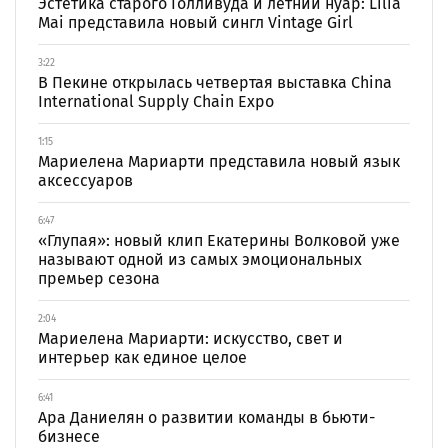
Эстетика старого Голливуда и летний нуар: Lilia
Mai представила новый сингл Vintage Girl
3:22
В Пекине открылась четвертая выставка China
International Supply Chain Expo
1:15
Мариелена Мариарти представила новый язык
аксессуаров
6:47
«Глупая»: новый клип Екатерины Волковой уже
называют одной из самых эмоциональных
премьер сезона
2:04
Мариелена Мариарти: искусство, свет и
интерьер как единое целое
6:41
Ара Даниелян о развитии команды в бьюти-
бизнесе