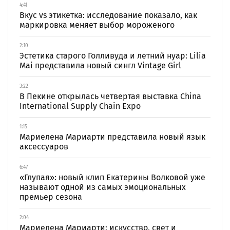
4:41
Вкус vs этикетка: исследование показало, как
маркировка меняет выбор мороженого
2:10
Эстетика старого Голливуда и летний нуар: Lilia
Mai представила новый сингл Vintage Girl
3:22
В Пекине открылась четвертая выставка China
International Supply Chain Expo
1:15
Мариелена Мариарти представила новый язык
аксессуаров
6:47
«Глупая»: новый клип Екатерины Волковой уже
называют одной из самых эмоциональных
премьер сезона
2:04
Мариелена Мариарти: искусство, свет и