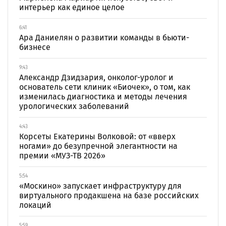
интерьер как единое целое
6:41
Ара Даниелян о развитии команды в бьюти-
бизнесе
9:43
Александр Дзидзария, онколог-уролог и
основатель сети клиник «Биочек», о том, как
изменилась диагностика и методы лечения
урологических заболеваний
4:43
Корсеты Екатерины Волковой: от «вверх
ногами» до безупречной элегантности на
премии «МУЗ-ТВ 2026»
5:54
«Москино» запускает инфраструктуру для
виртуального продакшена на базе российских
локаций
5:59