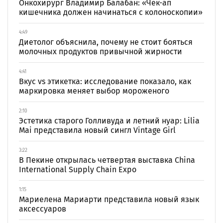
Онкохирург Владимир Балабан: «Чек-ап
кишечника должен начинаться с колоноскопии»
4:49
Диетолог объяснила, почему не стоит бояться
молочных продуктов привычной жирности
4:41
Вкус vs этикетка: исследование показало, как
маркировка меняет выбор мороженого
2:10
Эстетика старого Голливуда и летний нуар: Lilia
Mai представила новый сингл Vintage Girl
3:22
В Пекине открылась четвертая выставка China
International Supply Chain Expo
1:15
Мариелена Мариарти представила новый язык
аксессуаров