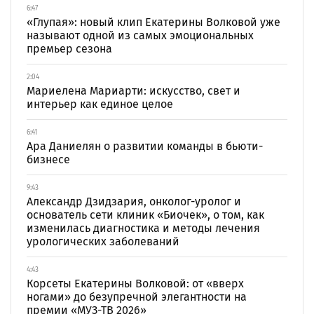
6:47
«Глупая»: новый клип Екатерины Волковой уже
называют одной из самых эмоциональных
премьер сезона
2:04
Мариелена Мариарти: искусство, свет и
интерьер как единое целое
6:41
Ара Даниелян о развитии команды в бьюти-
бизнесе
9:43
Александр Дзидзария, онколог-уролог и
основатель сети клиник «Биочек», о том, как
изменилась диагностика и методы лечения
урологических заболеваний
4:43
Корсеты Екатерины Волковой: от «вверх
ногами» до безупречной элегантности на
премии «МУЗ-ТВ 2026»