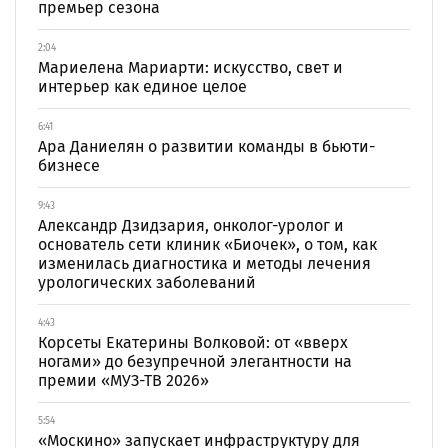
премьер сезона
2:04
Мариелена Мариарти: искусство, свет и
интерьер как единое целое
6:41
Ара Даниелян о развитии команды в бьюти-
бизнесе
9:43
Александр Дзидзария, онколог-уролог и
основатель сети клиник «Биочек», о том, как
изменилась диагностика и методы лечения
урологических заболеваний
4:43
Корсеты Екатерины Волковой: от «вверх
ногами» до безупречной элегантности на
премии «МУЗ-ТВ 2026»
5:54
«Москино» запускает инфраструктуру для