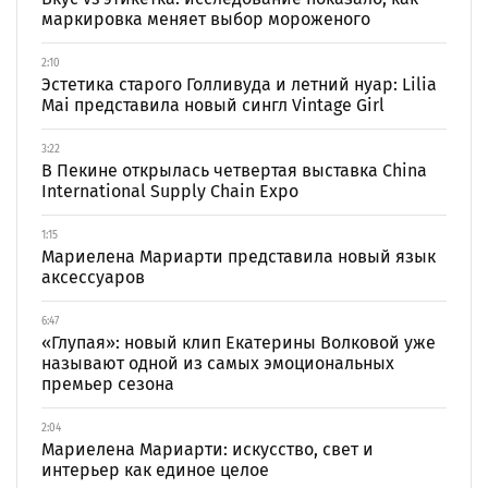
маркировка меняет выбор мороженого
2:10
Эстетика старого Голливуда и летний нуар: Lilia
Mai представила новый сингл Vintage Girl
3:22
В Пекине открылась четвертая выставка China
International Supply Chain Expo
1:15
Мариелена Мариарти представила новый язык
аксессуаров
6:47
«Глупая»: новый клип Екатерины Волковой уже
называют одной из самых эмоциональных
премьер сезона
2:04
Мариелена Мариарти: искусство, свет и
интерьер как единое целое