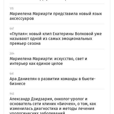
1:15
Мариелена Мариарти представила новый язык
аксессуаров
6:47
«Глупая»: новый клип Екатерины Волковой уже
называют одной из самых эмоциональных
премьер сезона
2:04
Мариелена Мариарти: искусство, свет и
интерьер как единое целое
6:41
Ара Даниелян о развитии команды в бьюти-
бизнесе
9:43
Александр Дзидзария, онколог-уролог и
основатель сети клиник «Биочек», о том, как
изменилась диагностика и методы лечения
урологических заболеваний