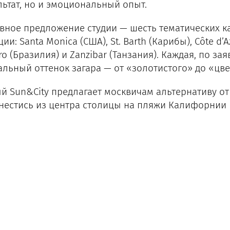
льтат, но и эмоциональный опыт.
вное предложение студии — шесть тематических к
ии: Santa Monica (США), St. Barth (Карибы), Côte d’A
iro (Бразилия) и Zanzibar (Танзания). Каждая, по з
альный оттенок загара — от «золотистого» до «цв
й Sun&City предлагает москвичам альтернативу отп
нестись из центра столицы на пляжи Калифорнии 