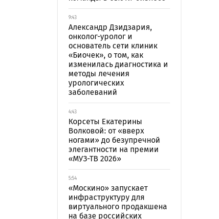
9:43
Александр Дзидзария,
онколог-уролог и
основатель сети клиник
«Биочек», о том, как
изменилась диагностика и
методы лечения
урологических
заболеваний
4:43
Корсеты Екатерины
Волковой: от «вверх
ногами» до безупречной
элегантности на премии
«МУЗ-ТВ 2026»
5:54
«Москино» запускает
инфраструктуру для
виртуального продакшена
на базе российских