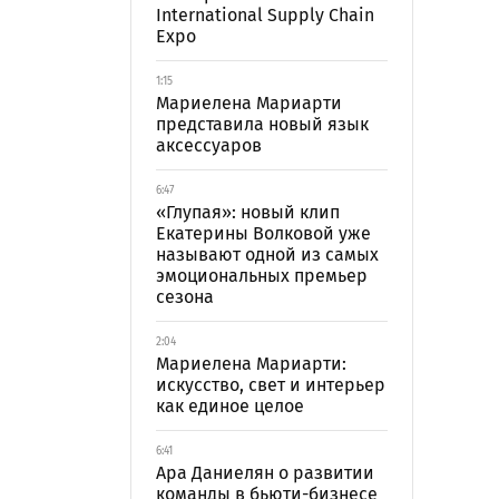
International Supply Chain
Expo
1:15
Мариелена Мариарти
представила новый язык
аксессуаров
6:47
«Глупая»: новый клип
Екатерины Волковой уже
называют одной из самых
эмоциональных премьер
сезона
2:04
Мариелена Мариарти:
искусство, свет и интерьер
как единое целое
6:41
Ара Даниелян о развитии
команды в бьюти-бизнесе