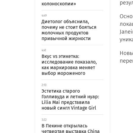
резу
колоноскопии»
Осно
4:49
Диетолог объяснила,
локац
почему не стоит бояться
Jane
молочных продуктов
привычной жирности
уник
4:41
Новы
Вкус vs этикетка:
пере
исследование показало,
как маркировка меняет
выбор мороженого
2:10
Эстетика старого
Голливуда и летний нуар:
Lilia Mai представила
новый сингл Vintage Girl
3:22
В Пекине открылась
четвертая выставка China