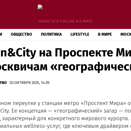
НОВОСТИ В РОССИИ И В МИРЕ
И
ОБЩЕСТВО
ПОЛИТИКА
LIFESTYLE
В МИРЕ
МОС
n&City на Проспекте М
сквичам «географичес
ТВО
03 ОКТЯБРЯ 2025, 14:39
нном переулке у станции метро «Проспект Мира» о
City. Ее концепция — «географический» загар — п
, характерный для конкретного мирового курорта.
иальных wellness-услуг, где ключевым драйвером 