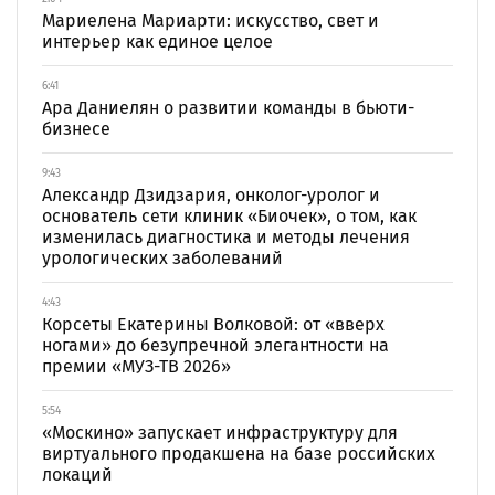
Мариелена Мариарти: искусство, свет и
интерьер как единое целое
6:41
Ара Даниелян о развитии команды в бьюти-
бизнесе
9:43
Александр Дзидзария, онколог-уролог и
основатель сети клиник «Биочек», о том, как
изменилась диагностика и методы лечения
урологических заболеваний
4:43
Корсеты Екатерины Волковой: от «вверх
ногами» до безупречной элегантности на
премии «МУЗ-ТВ 2026»
5:54
«Москино» запускает инфраструктуру для
виртуального продакшена на базе российских
локаций