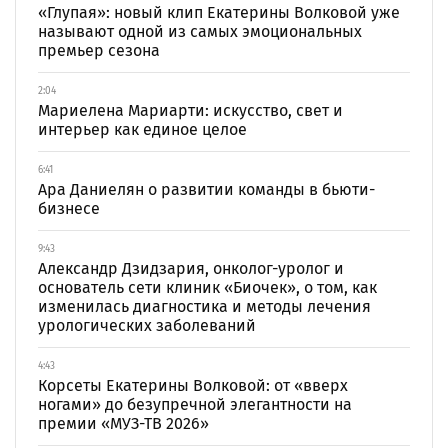
«Глупая»: новый клип Екатерины Волковой уже
называют одной из самых эмоциональных
премьер сезона
2:04
Мариелена Мариарти: искусство, свет и
интерьер как единое целое
6:41
Ара Даниелян о развитии команды в бьюти-
бизнесе
9:43
Александр Дзидзария, онколог-уролог и
основатель сети клиник «Биочек», о том, как
изменилась диагностика и методы лечения
урологических заболеваний
4:43
Корсеты Екатерины Волковой: от «вверх
ногами» до безупречной элегантности на
премии «МУЗ-ТВ 2026»