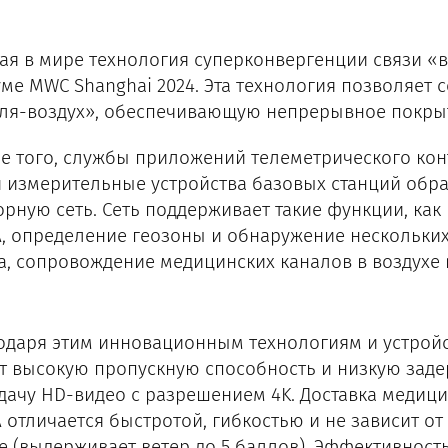
ая в мире технология суперконвергенции связи «в
ме MWC Shanghai 2024. Эта технология позволяет 
ля-воздух», обеспечивающую непрерывное покрыт
е того, службы приложений телеметрического кон
 и измерительные устройства базовых станций об
орную сеть. Сеть поддерживает такие функции, ка
, определение геозоны и обнаружение нескольких
а, сопровождение медицинских каналов в воздухе
одаря этим инновационным технологиям и устройс
т высокую пропускную способность и низкую заде
дачу HD-видео с разрешением 4K. Доставка медиц
 отличается быстротой, гибкостью и не зависит о
е (выдерживает ветер до 5 баллов). Эффективност