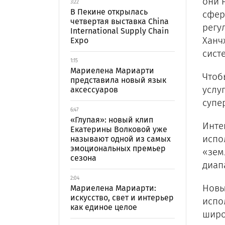
они 
3:22
В Пекине открылась
сфер
четвертая выставка China
регу
International Supply Chain
Ханч
Expo
сист
1:15
Мариелена Мариарти
Чтоб
представила новый язык
услу
аксессуаров
супе
6:47
«Глупая»: новый клип
Инте
Екатерины Волковой уже
испо
называют одной из самых
эмоциональных премьер
«зем
сезона
диап
2:04
Новы
Мариелена Мариарти:
искусство, свет и интерьер
испо
как единое целое
широк