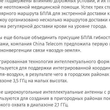
не подвержены влиянию дорожных условий, и их п
е неотложной медицинской помощи. Успех трех ст
лярного маршрута БПЛА для экстренной доставки кр
жоу организовано несколько маршрутов доставки 
ема регулярной доставки крови на уровне города.
ы еще больше объединить присущие БПЛА гибкост
гами, компания China Telecom предложила первую
рконвергенции связи «воздух-земля».
грированная технология интеллектуального форм
льзуется для поддержки интегрированной координ
ля-воздух», в результате чего в городских района
азоне 3,5 ГГц на малых высотах.
е широкоугольные интеллектуальные антенны с 
льзуются для создания в пригородных районах по
ого охвата в диапазоне 2,1 ГГц.