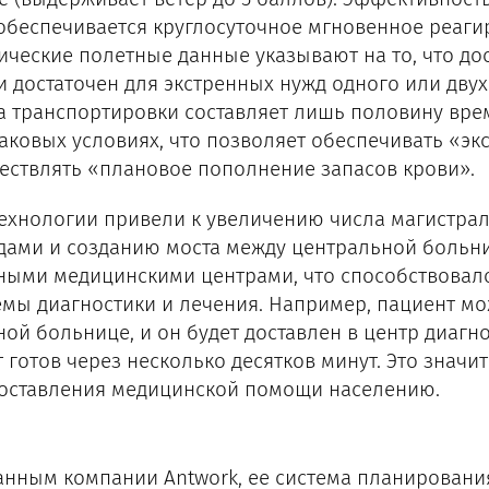
 обеспечивается круглосуточное мгновенное реаги
ические полетные данные указывают на то, что до
и достаточен для экстренных нужд одного или двух
а транспортировки составляет лишь половину вре
аковых условиях, что позволяет обеспечивать «эк
ествлять «плановое пополнение запасов крови».
технологии привели к увеличению числа магистра
дами и созданию моста между центральной больн
ными медицинскими центрами, что способствова
емы диагностики и лечения. Например, пациент мо
ной больнице, и он будет доставлен в центр диагн
т готов через несколько десятков минут. Это зна
оставления медицинской помощи населению.
анным компании Antwork, ее система планировани