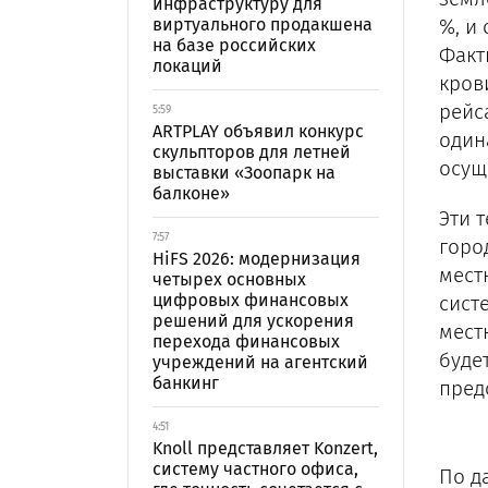
инфраструктуру для
виртуального продакшена
%, и
на базе российских
Факт
локаций
кров
рейс
5:59
ARTPLAY объявил конкурс
один
скульпторов для летней
осущ
выставки «Зоопарк на
балконе»
Эти 
7:57
горо
HiFS 2026: модернизация
мест
четырех основных
цифровых финансовых
сист
решений для ускорения
мест
перехода финансовых
буде
учреждений на агентский
банкинг
пред
4:51
Knoll представляет Konzert,
систему частного офиса,
По д