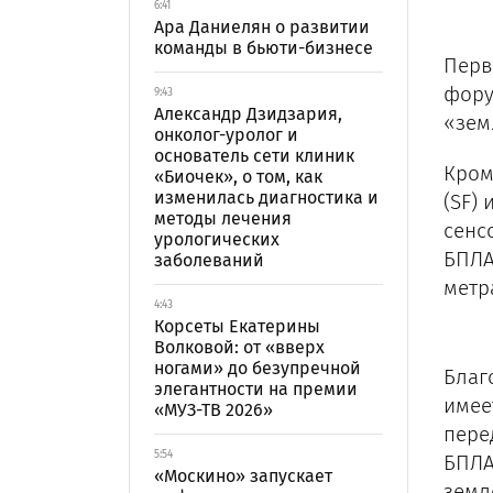
6:41
Ара Даниелян о развитии
команды в бьюти-бизнесе
Перв
фору
9:43
Александр Дзидзария,
«зем
онколог-уролог и
основатель сети клиник
Кром
«Биочек», о том, как
изменилась диагностика и
(SF)
методы лечения
сенс
урологических
БПЛА
заболеваний
метр
4:43
Корсеты Екатерины
Волковой: от «вверх
ногами» до безупречной
Благ
элегантности на премии
имее
«МУЗ-ТВ 2026»
пере
5:54
БПЛА
«Москино» запускает
земл