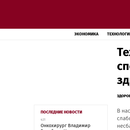
ЭКОНОМИКА
ТЕХНОЛОГИ
Те
сп
з
ЗДОРО
В на
ПОСЛЕДНИЕ НОВОСТИ
слаб
4:31
несб
Онкохирург Владимир