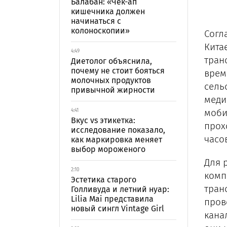
Балабан: «Чек-ап
кишечника должен
начинаться с
колоноскопии»
Согл
Кита
4:49
тран
Диетолог объяснила,
почему не стоит бояться
врем
молочных продуктов
сель
привычной жирности
меди
моби
4:41
Вкус vs этикетка:
прох
исследование показало,
часов
как маркировка меняет
выбор мороженого
Для 
2:10
комп
Эстетика старого
тран
Голливуда и летний нуар:
Lilia Mai представила
пров
новый сингл Vintage Girl
кана