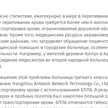
асно статистике, ежесекундно в мире в переливани
е переливание крови требуется более чем 6 милли
спортировка крови, ограничиваемая дорожной обс
ени. Кроме того, медицинские ресурсы неравноме
ским районам, что затрудняет обращение пациенто
цинской помощью в городские больницы, особенн
льности. Например, у жителей деревни Хунтун в Х
ождение медосмотра во второй народной больниц
.
решения этой проблемы больница третьего класса
анию Hangzhou Antwork Network Technology Co., Ltd
спортировку крови с использованием БПЛА. В рез
ерок и пробных полетов был накоплен большой о
л транспортировки крови. БПЛА отличаются гибкос