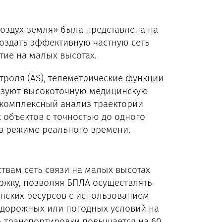
оздух-земля» была представлена на
создать эффективную частную сеть
ие на малых высотах.
троля (AS), телеметрические функции
разуют высокоточную медицинскую
к комплексный анализ траектории
 объектов с точностью до одного
 в режиме реального времени.
твам сеть связи на малых высотах
ржку, позволяя БПЛА осуществлять
инских ресурсов с использованием
т дорожных или погодных условий на
ь транспортировки повышается на 60