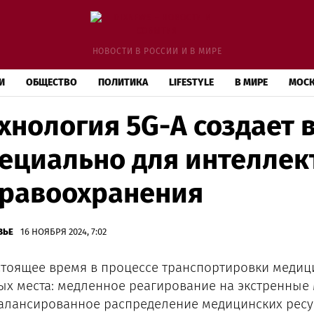
НОВОСТИ В РОССИИ И В МИРЕ
И
ОБЩЕСТВО
ПОЛИТИКА
LIFESTYLE
В МИРЕ
МОС
хнология 5G-A создает
ециально для интеллек
дравоохранения
ВЬЕ
16 НОЯБРЯ 2024, 7:02
стоящее время в процессе транспортировки медиц
ых места: медленное реагирование на экстренные
алансированное распределение медицинских ресу