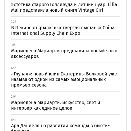
Эстетика старого Голливуда и летний нуар: Lilia
Mai представила новый сингл Vintage Girl
3:22
В Пекине открылась четвертая выставка China
International Supply Chain Expo
1:15
Мариелена Мариарти представила новый язык
аксессуаров
6:47
«Глупая»: новый клип Екатерины Волковой уже
называют одной из самых эмоциональных
премьер сезона
2:04
Мариелена Мариарти: искусство, свет и
интерьер как единое целое
6:41
Ара Даниелян о развитии команды в бьюти-