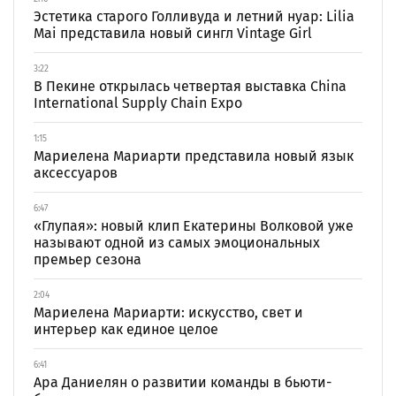
Эстетика старого Голливуда и летний нуар: Lilia
Mai представила новый сингл Vintage Girl
3:22
В Пекине открылась четвертая выставка China
International Supply Chain Expo
1:15
Мариелена Мариарти представила новый язык
аксессуаров
6:47
«Глупая»: новый клип Екатерины Волковой уже
называют одной из самых эмоциональных
премьер сезона
2:04
Мариелена Мариарти: искусство, свет и
интерьер как единое целое
6:41
Ара Даниелян о развитии команды в бьюти-