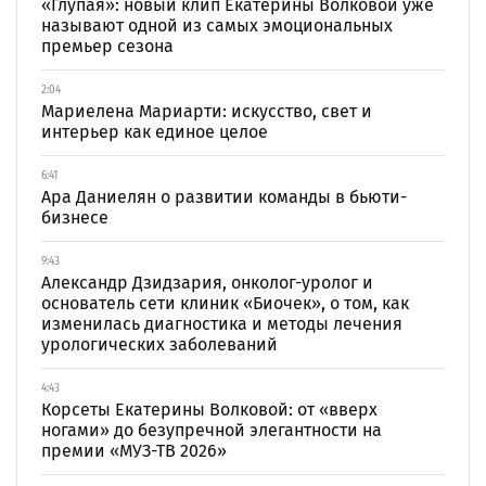
«Глупая»: новый клип Екатерины Волковой уже
называют одной из самых эмоциональных
премьер сезона
2:04
Мариелена Мариарти: искусство, свет и
интерьер как единое целое
6:41
Ара Даниелян о развитии команды в бьюти-
бизнесе
9:43
Александр Дзидзария, онколог-уролог и
основатель сети клиник «Биочек», о том, как
изменилась диагностика и методы лечения
урологических заболеваний
4:43
Корсеты Екатерины Волковой: от «вверх
ногами» до безупречной элегантности на
премии «МУЗ-ТВ 2026»