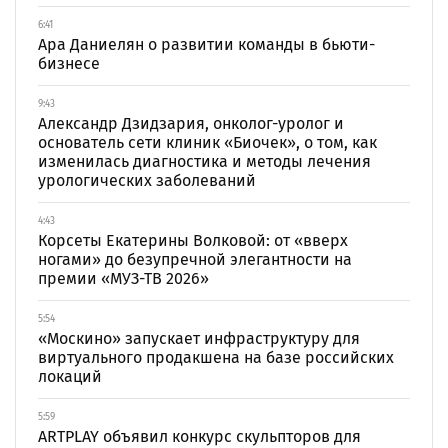
6:41
Ара Даниелян о развитии команды в бьюти-
бизнесе
9:43
Александр Дзидзария, онколог-уролог и
основатель сети клиник «Биочек», о том, как
изменилась диагностика и методы лечения
урологических заболеваний
4:43
Корсеты Екатерины Волковой: от «вверх
ногами» до безупречной элегантности на
премии «МУЗ-ТВ 2026»
5:54
«Москино» запускает инфраструктуру для
виртуального продакшена на базе российских
локаций
5:59
ARTPLAY объявил конкурс скульпторов для