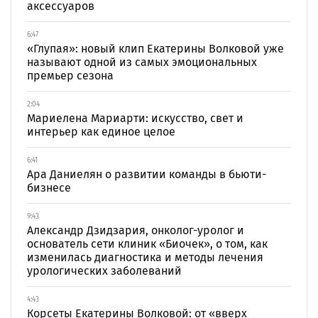
аксессуаров
6:47
«Глупая»: новый клип Екатерины Волковой уже
называют одной из самых эмоциональных
премьер сезона
2:04
Мариелена Мариарти: искусство, свет и
интерьер как единое целое
6:41
Ара Даниелян о развитии команды в бьюти-
бизнесе
9:43
Александр Дзидзария, онколог-уролог и
основатель сети клиник «Биочек», о том, как
изменилась диагностика и методы лечения
урологических заболеваний
4:43
Корсеты Екатерины Волковой: от «вверх