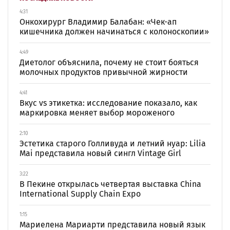
4:31
Онкохирург Владимир Балабан: «Чек-ап
кишечника должен начинаться с колоноскопии»
4:49
Диетолог объяснила, почему не стоит бояться
молочных продуктов привычной жирности
4:41
Вкус vs этикетка: исследование показало, как
маркировка меняет выбор мороженого
2:10
Эстетика старого Голливуда и летний нуар: Lilia
Mai представила новый сингл Vintage Girl
3:22
В Пекине открылась четвертая выставка China
International Supply Chain Expo
1:15
Мариелена Мариарти представила новый язык