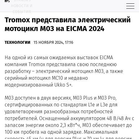
Tromox представила электрический
мотоцикл M03 на EICMA 2024
ТЕХНОЛОГИИ
15 НОЯБРЯ 2024, 17:16
На одной из самых ожидаемых выставок EICMA
компания Tromox представила свою последнюю
разработку – электрический мотоцикл M03, а также
серийный мотоцикл MC10 и недавно
модернизированный Ukko S+.
M03 доступен в двух версиях, M03 Plus и M03 Pro,
сертифицированных по стандартам L1e и L3e для
удовлетворения разнообразных потребностей
потребителей. Оснащенный аккумулятором 48 В/48 Ач с
запасом энергии около 2,3 кВт*ч, M03 обеспечивает до
100 км пробега на одной зарядке. Максимальная
скорость 45 км/ч для версии Plus и 70 км/ч для версии