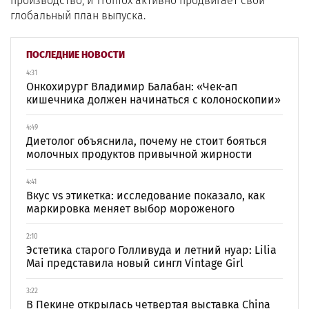
производство, и Tromox активно продвигает свой
глобальный план выпуска.
ПОСЛЕДНИЕ НОВОСТИ
4:31
Онкохирург Владимир Балабан: «Чек-ап
кишечника должен начинаться с колоноскопии»
4:49
Диетолог объяснила, почему не стоит бояться
молочных продуктов привычной жирности
4:41
Вкус vs этикетка: исследование показало, как
маркировка меняет выбор мороженого
2:10
Эстетика старого Голливуда и летний нуар: Lilia
Mai представила новый сингл Vintage Girl
3:22
В Пекине открылась четвертая выставка China