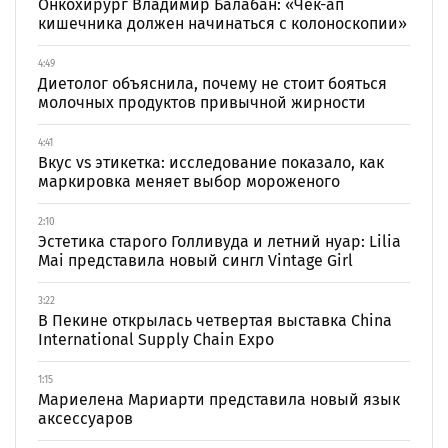
Онкохирург Владимир Балабан: «Чек-ап
кишечника должен начинаться с колоноскопии»
4:49
Диетолог объяснила, почему не стоит бояться
молочных продуктов привычной жирности
4:41
Вкус vs этикетка: исследование показало, как
маркировка меняет выбор мороженого
2:10
Эстетика старого Голливуда и летний нуар: Lilia
Mai представила новый сингл Vintage Girl
3:22
В Пекине открылась четвертая выставка China
International Supply Chain Expo
1:15
Мариелена Мариарти представила новый язык
аксессуаров