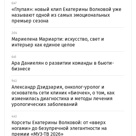
6:47
«Глупая»: новый клип Екатерины Волковой уже
называют одной из самых эмоциональных
премьер сезона
2:04
Мариелена Мариарти: искусство, свет и
интерьер как единое целое
6:41
Ара Даниелян о развитии команды в бьюти-
бизнесе
9:43
Александр Дзидзария, онколог-уролог и
основатель сети клиник «Биочек», о том, как
изменилась диагностика и методы лечения
урологических заболеваний
4:43
Корсеты Екатерины Волковой: от «вверх
ногами» до безупречной элегантности на
премии «МУЗ-ТВ 2026»