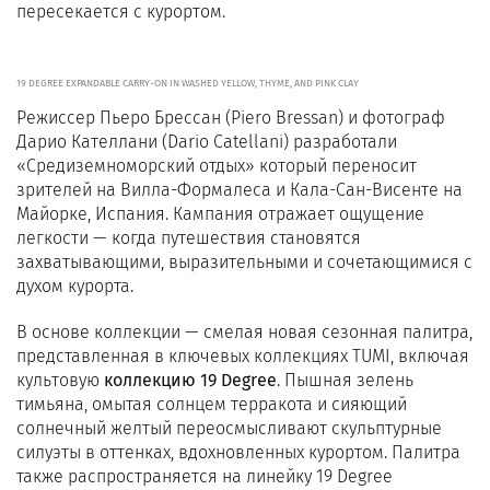
пересекается с курортом.
19 DEGREE EXPANDABLE CARRY-ON IN WASHED YELLOW, THYME, AND PINK CLAY
Режиссер Пьеро Брессан (Piero Bressan) и фотограф
Дарио Кателлани (Dario Catellani) разработали
«Средиземноморский отдых» который переносит
зрителей на Вилла-Формалеса и Кала-Сан-Висенте на
Майорке, Испания. Кампания отражает ощущение
легкости — когда путешествия становятся
захватывающими, выразительными и сочетающимися с
духом курорта.
В основе коллекции — смелая новая сезонная палитра,
представленная в ключевых коллекциях TUMI, включая
культовую
коллекцию 19 Degree
. Пышная зелень
тимьяна, омытая солнцем терракота и сияющий
солнечный желтый переосмысливают скульптурные
силуэты в оттенках, вдохновленных курортом. Палитра
также распространяется на линейку 19 Degree