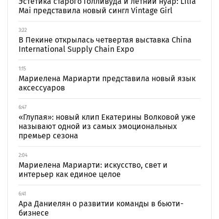
Эстетика старого Голливуда и летний нуар: Lilia
Mai представила новый сингл Vintage Girl
3:22
В Пекине открылась четвертая выставка China
International Supply Chain Expo
1:15
Мариелена Мариарти представила новый язык
аксессуаров
6:47
«Глупая»: новый клип Екатерины Волковой уже
называют одной из самых эмоциональных
премьер сезона
2:04
Мариелена Мариарти: искусство, свет и
интерьер как единое целое
6:41
Ара Даниелян о развитии команды в бьюти-
бизнесе