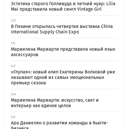
Эстетика старого Голливуда и летний нуар: Lilia
Mai представила новый сингл Vintage Girl
3:22
В Пекине открылась четвертая выставка China
International Supply Chain Expo
1:15
Мариелена Мариарти представила новый язык
аксессуаров
6:47
«Глупая»: новый клип Екатерины Волковой уже
называют одной из самых эмоциональных
премьер сезона
2:04
Мариелена Мариарти: искусство, свет и
интерьер как единое целое
6:41
Ара Даниелян о развитии команды в бьюти-
бизнесе